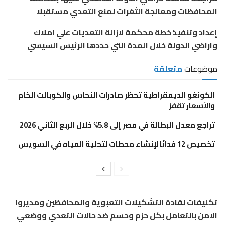
المحافظات ومعالجة الثغرات لمنع التعدي مستقبلا
إعداد وتنفيذ خطة محكمة لازالة التعديات علي املاك
واراضي الدولة خلال المدة التي حددها الرئيس السيسي
موضوعات
متعلقة
الكونغو الديمقراطية تحظر صادرات النحاس والكوبالت الخام
والأسعار تقفز
تراجع معدل البطالة في مصر إلى 5.8% خلال الربع الثاني 2026
تخصيص 12 فدانًا لإنشاء محطات لتحلية المياه في السويس
تكليفات لقادة التشكيلات التعبوية والمحافظين ومديروا
الامن بالتعامل بكل حزم وحسم ضد حالات التعدي ووضعي