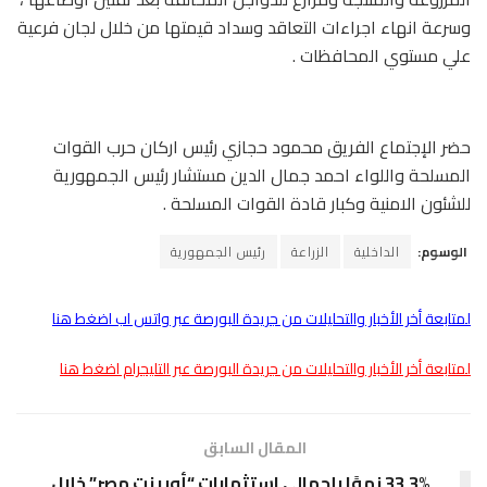
وسرعة انهاء اجراءات التعاقد وسداد قيمتها من خلال لجان فرعية
علي مستوي المحافظات .
حضر الإجتماع الفريق محمود حجازي رئيس اركان حرب القوات
المسلحة واللواء احمد جمال الدين مستشار رئيس الجمهورية
للشئون الامنية وكبار قادة القوات المسلحة .
الوسوم:
الداخلية
الزراعة
رئيس الجمهورية
لمتابعة أخر الأخبار والتحليلات من جريدة البورصة عبر واتس اب اضغط هنا
لمتابعة أخر الأخبار والتحليلات من جريدة البورصة عبر التليجرام اضغط هنا
المقال السابق
33.3% نموًا بإجمالى استثمارات “أورينت مصر” خلال