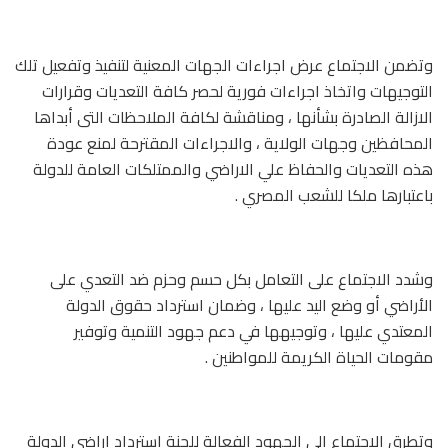
وتضمن الاجتماع عرض اجراءات الجهات المعنية لتنفيذ وتفعيل تلك
التوجيهات واتخاذ اجراءات فورية لحصر كافة التعديات وقرارات
الازالة الصادرة بشأنها ، ومناقشة لكافة الملاحظات التى أبداها
المحافظين وجهات الولاية ، والاجراءات المقترحة لمنع عودة
هذه التعديات والحفاظ علي الاراضي والممتلكات العامة للدولة
باعتبارها ملكا للشعب المصري .
وشدد الاجتماع على التعامل بكل حسم وحزم ضد التعدي على
الأراضي أو وضع اليد عليها ، وضمان استرداد حقوق الدولة
المعتدي عليها ، وتوجيهها في دعم جهود التنمية وتوفير
مقومات الحياة الكريمة للمواطنين .
وتطرق الاجتماع الي الجهود الفعالة للجنة استرداد اراضي الدولة