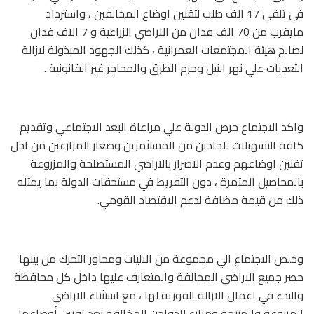
في تلقي 17 الف طلب لتقنين اوضاع المخالفين ، واسترداد
مايقرب من 70 الف فدان من الاراضي الزراعية و 7 الاف فدان
لصالح هيئة المجتمعات العمرانية ، كذلك الجهود المبذولة لازالة
التعديات علي نهر النيل وحرم الطرق والمحاجر غير القانونية .
واكد الاجتماع حرص الدولة علي مراعاة البعد الاجتماعي وتقديم
كافة التسهيلات للجادين من المستثمرين وصغار المزارعين من اجل
تقنين اوضاعهم وعدم الاضرار بالاراضي المستصلحة والمزروعة
بالمحاصيل المثمرة ، دون التفريط في مستحقات الدولة بما يمثله
ذلك من قيمة مضافة لدعم الاقتصاد القومي.
وخلص الاجتماع الي مجموعة من الاليات ومحاور التحرك من بينها
حصر جميع الاراضي المخالفة والمتعارف عليها داخل كل محافظة
والبدء في اعمال الازالة الفورية لها ، مع استثناء الاراضي
المزروعة والمنتجة ومزارع للدواجن المخالفة بعد تقنين أوضاعها ،