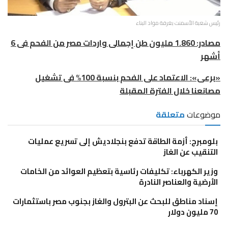
رئيس شعبة الأسمنت بغرفة مواد البناء
مصادر: 1.860 مليون طن إجمالى واردات مصر من الفحم فى 6
أشهر
«برعى»: الاعتماد على الفحم بنسبة 100% فى تشغيل
مصانعنا خلال الفترة المقبلة
موضوعات
متعلقة
بلومبرج: أزمة الطاقة تدفع بنجلاديش إلى تسريع عمليات
التنقيب عن الغاز
وزير الكهرباء: تكليفات رئاسية بتعظيم العوائد من الخامات
الأرضية والعناصر النادرة
إسناد مناطق للبحث عن البترول والغاز بجنوب مصر باستثمارات
70 مليون دولار