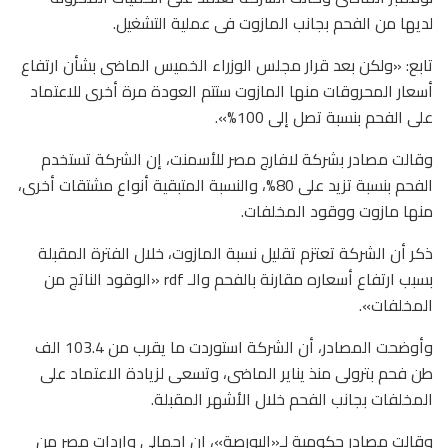
لديها من الفحم بجانب المازوت فى عملية التشغيل.
تابع: «ولكن بعد قرار مجلس الوزراء الخميس الماضى بشأن ارتفاع
أسعار المحروقات منها المازوت ستتم العودة مرة أخرى للاعتماد
على الفحم بنسبة تصل إلى 100%».
وقالت مصادر بشركة لافارج مصر للأسمنت، إن الشركة تستخدم
الفحم بنسبة تزيد على 80%، والنسبة المتبقية أنواع مشتقات أخرى،
منها مازوت ووقود المخلفات.
ذكر أن الشركة تعتزم تقليل نسبة المازوت، خلال الفترة المقبلة
بسبب ارتفاع أسعاره مقارنة بالفحم والـ rdf «الوقود الناتج من
المخلفات».
وأوضحت المصادر، أن الشركة استوردت ما يقرب من 103.4 الف
طن فحم بترولى منذ يناير الماضى، وتسعى لزيادة الاعتماد على
المخلفات بجانب الفحم خلال الأشهر المقبلة.
وقالت مصادر حكومية لـ«البورصة»، إن إجمالى واردات مصر من