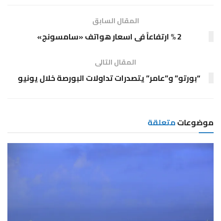
المقال السابق
2 % ارتفاعاً فى اسعار هواتف «سامسونج»
المقال التالى
“بورتو” و”عامر” يتصدرات تداولات البورصة خلال يونيو
موضوعات
متعلقة