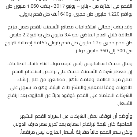
الفحم فى الفترة من «يناير – يونيو 2017» بلغت 1.860 مليون طن
بواقع 1.220 مليون طن حجرى، و640 ألف طن فحم بترولى.
وقد بلغت إجمالى استخدامات مصانع الأسمنت للفحم ضمن مزيج
الطاقة خلال العام الماضى نحو 3.4 مليون طن بواقع 2.2 مليون
طن فحم حجرى و1.2 مليون طن فحم بترولى بتكلفة إجمالية تتراوح
بين 300 إلى 360 مليون دولار.
وقال مدحت اسطفانوس رئيس غرفة مواد البناء باتحاد الصناعات،
إن معظم شركات الأسمنت حصلت على تراخيص استخدام الفحم
ضمن مزيد الطاقة، وقامت بتأهيل مصانعها من خلال إنشاء
طاحونات وفقاً للمعايير والاشتراطات البيئية، وهو ما يسهل على
الشركات الاعتماد على الفحم كوقود بديلاً عن المازوت بعد ارتفاع
الأسعار.
وأوضح أن توقف بعض الشركات عن استيراد الفحم الاشهر
الماضية كان نتيجة لإرتفاع اسعاره بعد تحرير سعر صرف الدولار،
ولكن سعر الفحم حالياً مقارنة بأسعار المازوت ليس مرتفعاً.