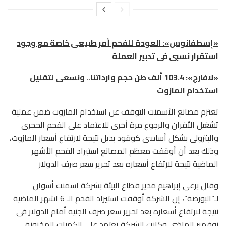
«إسطفانوس»: العودة للفحم أمر طبيعى خاصة مع وجود
استقرار نسبى فى تدبير العملة
«لافارج»: 103.4 ألف طن حجم وارداتنا.. ونسعى لتقليل
استخدام المازوت
تعتزم مصانع الأسمنت التوقف عن استخدام المازوت ضمن عملية
تشغيل اﻷفران والرجوع مرة أخرى للاعتماد على الفحم الحجرى
والبترولى بشكل أساسى كوقود بديل نتيجة لارتفاع أسعار المازوت،
وذلك بعد أن أوقفت معظم المصانع استيراد الفحم الأشهر
الماضية نتيجة لارتفاع أسعاره بعد تحرير سعر صرف الدولار
وقال برعى إبراهيم مدير قطاع البيئة بشركة اسمنت أسوان
لـ”البورصة”، إن الشركة أوقفت استيراد الفحم الـ 6 اشهر الماضية
نتيجة لارتفاع أسعاره بعد تحرير سعر صرف الجنيه أمام الدولار فى
نوفمبر الماضى وكانت الشركة تعتمد على الكميات المخزونة