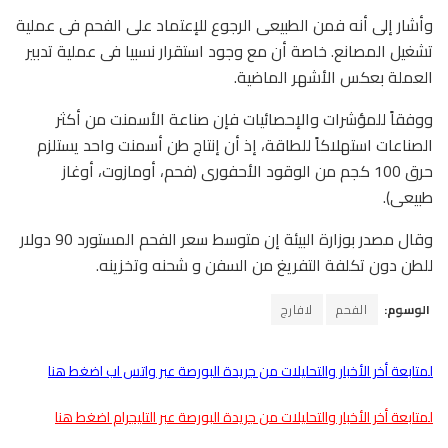
وأشار إلى أنه فمن الطبيعى الرجوع للإعتماد على الفحم فى عملية
تشغيل المصانع. خاصة أن مع وجود استقرار نسبيا فى عملية تدبير
العملة بعكس الأشهر الماضية.
ووفقاً للمؤشرات والإحصائيات فإن صناعة الأسمنت من أكثر
الصناعات استهلاكاً للطاقة، إذ أن إنتاج طن أسمنت واحد يستلزم
حرق 100 كجم من الوقود الأحفورى (فحم، أومازوت، أوغاز
طبيعى).
وقال مصدر بوزارة البيئة إن متوسط سعر الفحم المستورد 90 دولار
للطن دون تكلفة التفريغ من السفن و شحنه وتخزينه.
الوسوم:
الفحم
لافارج
لمتابعة أخر الأخبار والتحليلات من جريدة البورصة عبر واتس اب اضغط هنا
لمتابعة أخر الأخبار والتحليلات من جريدة البورصة عبر التليجرام اضغط هنا