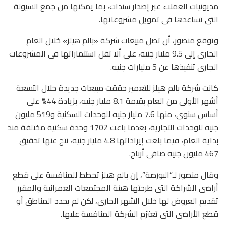
مديونيات العملاء عبر إصدار سندات، بما يمكنها من جمع السيولة
التى تساعدها فى تمويل مشروعاتها.
وتوقع منصور، أن تصل مبيعات شركة «بالم هيلز» خلال العام
الجارى إلى 9.5 مليار جنيه، على ألا تقل استثماراتها فى المشروعات
الجارى تنفيذها عن 5 مليارات جنيه.
كانت شركة بالم هيلز للتعمير حققت مبيعات جديدة خلال التسعة
أشهر الأولى من العام بقيمة 8.1 مليار جنيه، بزيادة 44% على
أساس سنوى، منها 7.6 مليار جنيه للوحدات السكنية و519 مليون
جنيه للوحدات التجارية، بعدما باعت 1702 وحدة سكنية مختلفة منذ
بداية العام، فيما بلغت إيراداتها 4.8 مليار جنيه، نتج عنها تحقيق
467 مليون جنيه صافى أرباح.
وقال منصور لـ”البورصة”، إن بالم هيلز تخطط للمنافسة على قطع
أراضى الشراكة التى طرحتها هيئة المجتمعات العمرانية والمقرر
تقديم العروض لها خلال الشهر الجارى، لكن لم يحدد المناطق أو
قطع الأراضى التى تعتزم الشركة المنافسة عليها.