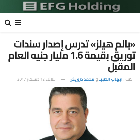
«بالم هيلز» تدرس إصدار سندات
توريق بقيمة 1.6 مليار جنيه العام
المقبل
كتب :
ايهاب الضببى
و
محمد درويش
الثلاثاء 12 ديسمبر 2017