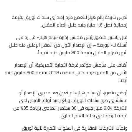
تدرس شركة بالم هيلز للتعمير طرح إصدارى سندات توريق بقيمة
إجمالية تصل 1.6 مليار جنيه خلال العام المقبل.
قال ياسين منصور رئيس مجلس إدارة «بالم هيلز» فى رد على
أسئلة لـ«البورصة»، إن الإصدار الأول من المقرر الإعلان عنه خلال
شهر فبراير المقبل بقيمة 800 مليون جنيه تقريباً.
أضاف على هامش مؤتمر غرفة التجارة الأمريكية، أن الإصدار
الثانى من المقرر طرحه خلال منتصف 2018 بقيمة 800 مليون جنيه
أيضاً.
أوضح منصور، أن «بالم هيلز» لم تعين بعد مديرى الإصدار أو
مستشارى طرح سندات التوريق، وبلغ رصيد أواق القبض لدى
الشركة 9.84 مليار جنيه فى 30 سبتمبر الماضى بزيادة 35% عن
قيمة الرصيد لدى بداية العام الجارى.
ولجأت الشركات العقارية فى السنوات الأخيرة لآلية توريق