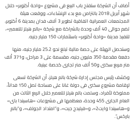
أضاف أن الشركة ستفتح باب البيع فى مشروع «واحة أكتوبر» خلال
شهر أبريل 2018 بالتزامن مع بدء الإنشاءات، ووقعت هيئة
المجتمعات العمرانية اتفاقية تطوير 3 آلاف فدان بمدينة 6 أكتوبر،
تضم حوالى 40 ألف وحدة بالشراكة مع شركة «بالم هيلز للتعمير»،
لتنفيذ مدينة «واحة أكتوبر» باستثمارات 150 مليار جنيه.
وستحصل الهيئة على حصة مالية تبلغ نحو 25.2 مليار جنيه، منها
دفعة مقدمة 350 مليون جنيه، مقسمة على 3 مراحل، و371 ألف
متر مربع سكنى و50 ألف متر تجارى كحصة عينية.
وكشف رئيس مجلس إدارة شركة بالم هيلز، أن الشركة تسعى
لإقامة مشروع سكنى فى دولة غانا على مساحة تصل 150 فداناً،
مملوكة لأفراد، وسلمت بالم هيلز للتعمير خلال الربع الثالث من
العام الجارى 455 وحدة، معظمها فى مشروعات «هاسيندا باى»
و«هاسيندا وايت2»، و«فيليدج جيت»، و”امتداد الجولف»، و”بالم
باركس”.