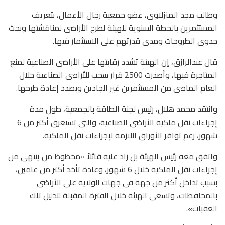
وطالب مجد المنزلاوى، عضو جمعية رجال الأعمال، بتعريف
المستثمرين بالخطة السنوية للهيئة لطرح الأراضى لمناقشتها وبحث
جدوى الطروحات ومدى قدرتهم على الاستثمار فيها.
قال عبدالرازق، إن الهيئة تشدد رقابتها على الأراضى الصناعية لمنع
المتاجرة فيها، وأصدرت 2500 قرار سحب للأراضى الصناعية خلال
العام الماضى من المستثمرين غير الجادين وبصدد إعادة طرحها.
وانتقد محمد هلال، رئيس لجنة الطاقة بالجمعية، طول مدة
إجراءات نقل ملكية الأراضى الصناعية، والتى تستغرق أكثر من 6
شهور، رغم توافر الأوراق اللازمة لإجراءات نقل الملكية.
واتفق معه رئيس الهيئة بل زاد عليه قائلاً «محظوظ من ينتهى من
إجراءات نقل الملكية خلال 6 شهور، وعادة تأخذ أكثر من عامين،
بسبب تداخل أكثر من جهة فى جهات الولاية على الأراضى
بالمحافظات، وتسعى الهيئة خلال الفترة المقبلة لتذليل تلك
العقبات».