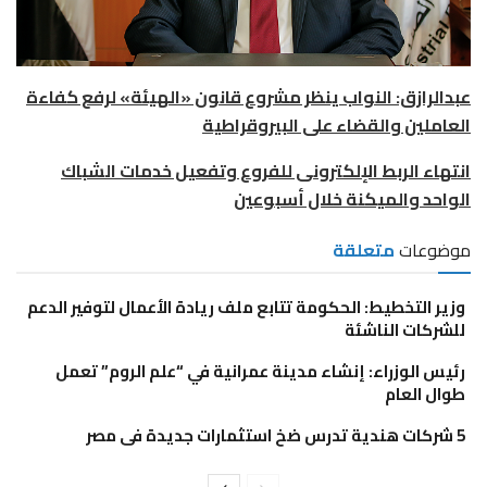
عبدالرازق: النواب ينظر مشروع قانون «الهيئة» لرفع كفاءة
العاملين والقضاء على البيروقراطية
انتهاء الربط الإلكترونى للفروع وتفعيل خدمات الشباك
الواحد والميكنة خلال أسبوعين
موضوعات
متعلقة
وزير التخطيط: الحكومة تتابع ملف ريادة الأعمال لتوفير الدعم
للشركات الناشئة
رئيس الوزراء: إنشاء مدينة عمرانية في “علم الروم” تعمل
طوال العام
5 شركات هندية تدرس ضخ استثمارات جديدة فى مصر