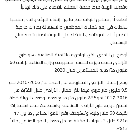
وفعلت الهيئة مركز خدمة العملاء للقضاء على ذلك نهائياً.
أضاف أن مجلس النواب ينظر قانون إنشاء الهيئة والذى يمنحها
سلطات فى رفع كفاءة الموظفين والاستعانة بخبرات خارجية
لتطوير أداء الموظفين، للقضاء على البيروقراطية وتيسير مناخ
الإستثمار.
أوضح أن التحدى الذى تواجهه «التنمية الصناعية» هو طرح
الأراضى بصفة دورية لتحقيق مستهدف وزارة الصناعة بإتاحة 60
مليون متر مربع للمستثمرين خلال 2020.
وبلغ إجمالى الأراضى المطروحة فى الفترة من 2006-2016 نحو
9.5 مليون متر مربع، فيما بلغ إجمالى الأراضى خلال الفترة من
2016-2017 نحو28.5 مليون متر مربع بعدما وضعت الهيئة خطة
تضمن دورية طرح الأراضى الصناعية، واستطاعت جذب استثمارات
بقيمة 60 مليار جنيه، وتستهدف رفع النمو الصناعى ما بين 17
و21% خلال 3 سنوات المقبلة وسجل معدل النمو الصناعى حالياً
13%».