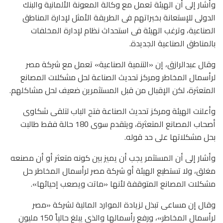
وأشار إلى أن الهيئة تعمل مع وكالة المعونة الألمانية والبنك
الدولى للإستعانة بخبراتهم فى الطريقة الأمثل لإدارة المناطق
الصناعية، وترغب الهيئة فى استحداث نظام لإدارة المخلفات
بالمناطق الصناعية الجديدة.
وقال عبدالرازق، إن «التنمية الصناعية» تعمل مع شركة مصر
لرأسمال المخاطر ومركز تحديث الصناعة لحل مشكلات المصانع
المتعثرة، لكن الإقبال من قبل المستثمرين ضعيف لحل مشاكلهم.
وأعلنت الهيئة ومركز تحديث الصناعة فتح الباب لتلقى شكاوى
أصحاب المصانع المتعثرة، ويتقدم سوى 180 حالة فقط طالبت
بحل مشكلاتها على حد قوله.
وأشار إلى أن المستثمر يجب أن يميز بين كونه متعثر أو أن مصنعه
مغلق، ولا تستطيع الهيئة أو شركة مصر لرأسمال المخاطر حل
مشكلات المصانع المتوقفة لأنها «ماتت ويصعب إحيائها».
وقال إن مساعى تبذل لزيادة الموارد المالية لشركة «مصر
لرأسمال المخاطر»، ورفع رأسمالها والذى يبلغ حالياً 150 مليون