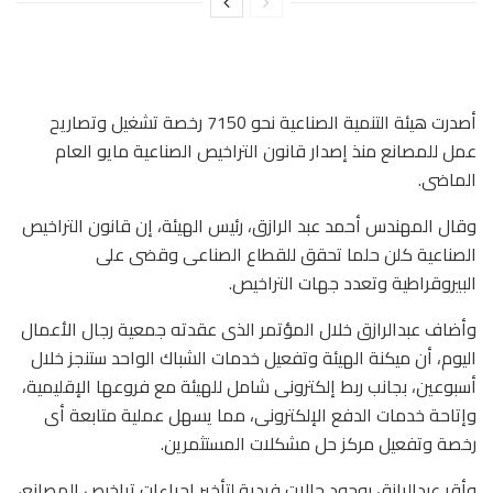
أصدرت هيئة التنمية الصناعية نحو 7150 رخصة تشغيل وتصاريح
عمل للمصانع منذ إصدار قانون التراخيص الصناعية مايو العام
الماضى.
وقال المهندس أحمد عبد الرازق، رئيس الهيئة، إن قانون التراخيص
الصناعية كلن حلما تحقق للقطاع الصناعى وقضى على
البيروقراطية وتعدد جهات التراخيص.
وأضاف عبدالرازق خلال المؤتمر الذى عقدته جمعية رجال الأعمال
اليوم، أن ميكنة الهيئة وتفعيل خدمات الشباك الواحد ستنجز خلال
أسبوعين، بجانب ربط إلكترونى شامل للهيئة مع فروعها الإقليمية،
وإتاحة خدمات الدفع الإلكترونى، مما يسهل عملية متابعة أى
رخصة وتفعيل مركز حل مشكلات المستثمرين.
وأقر عبدالرازق بوجود حالات فردية لتأخير إجراءات تراخيص المصانع،