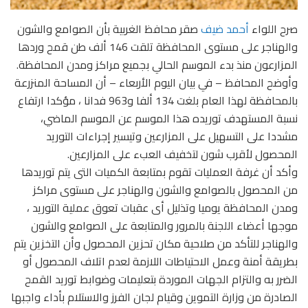
صرح اللواء
أحمد ضيف
صقر محافظ الغربية بأن الصوامع والشون
والهناجر على مستوى المحافظة تلقت 146 ألف طن قمح وردها
المزارعون منذ بدء الموسم الحالي بجميع مراكز ومدن المحافظة.
وأوضح المحافظ – في بيان اليوم الأربعاء – أن المساحة المنزرعة
بالمحافظة لهذا العام بلغت 134 ألفا و963 فدانا ، مؤكدا ارتفاع
نسبة المستهدف توريده هذا الموسم عن الموسم الماضي،
مشددا على التسهيل على المزارعين وتيسير إجراءات التوريد
المحصول لأقرب شون لتخفيف العبء على المزارعين.
وأكد أن غرفة العمليات تقوم بمتابعة الكميات التى يتم توريدها
من المحصول بالصوامع والشون والهناجر على مستوى مراكز
ومدن المحافظة يوميا وتذليل أى عقبات تعوق عملية التوريد ،
موجها أعضاء اللجنة بالمرور والمتابعة على الصوامع والشون
والهناجر للتأكد من صلاحية مكان تحزين المحصول وأن التخزين يتم
بطريقة أمنة وعمل الاحتياطات اللازمة لعدم اتلاف المحصول أو
الضرر به والتزام الجهات الموردة بتعليمات وضوابط توريد القمح
الصادرة من وزارة التموين وقيام لجان الفرز والاستلام بأداء واجبها