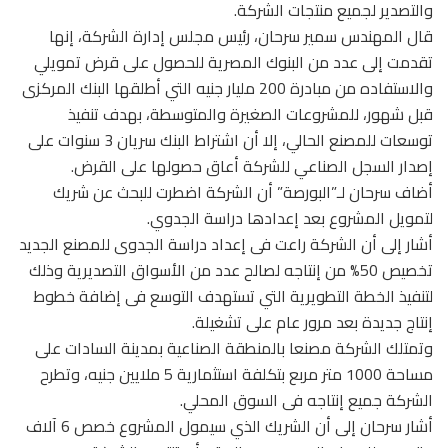
والتصدير لجميع منتجات الشركة.
قال المهندس سمير سرحان، رئيس مجلس إدارة الشركة، إنها
تقدمت إلى عدد من البنوك المصرية للحصول على قرض تمويلي
والاستفاده من مبادرة 200 مليار جنيه التي أطلقها البنك المركزى
قبل شهور، للمشروعات الصغيرة والمتوسطة، بهدف تنفيذ
توسعات للمصنع الحالي، إلا أن اشتراط البنك سريان 3 سنوات على
إصدار السجل الصناعي للشركة أعاق حصولها على القرض.
أضاف سرحان لـ”البورصة” أن الشركة اضطرت للبحث عن شريك
لتمويل المشروع بعد إعدادها دراسة الجدوي.
أشار إلى أن الشركة راعت فى إعداد دراسة الجدوى للمصنع الجديد
تخصيص 50% من إنتاجه لصالح عدد من الأسواق التصديرية وذلك
لتنفيذ الخطة التطويرية التي تستهدف التوسع فى إضافة خطوط
إنتاج جديدة بعد مرور عام على تشغيلة.
وتمتلك الشركة مصنعا بالمنطقة الصناعية بمدينة السادات على
مساحة 1000 متر مربع بتكلفة استثمارية 5 ملايين جنيه، وتطرح
الشركة جميع إنتاجه فى السوق المحلي.
أشار سرحان إلى أن الشريك الذي سيمول المشروع خصص 6 آلاف