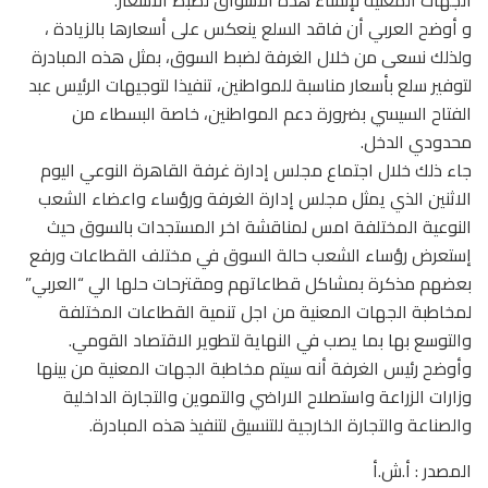
الجهات المعنية لإنشاء هذه الأسواق لضبط الأسعار.
و أوضح العربي أن فاقد السلع ينعكس على أسعارها بالزيادة ،
ولذلك نسعى من خلال الغرفة لضبط السوق، بمثل هذه المبادرة
لتوفير سلع بأسعار مناسبة للمواطنين، تنفيذا لتوجيهات الرئيس عبد
الفتاح السيسي بضرورة دعم المواطنين، خاصة البسطاء من
محدودي الدخل.
جاء ذلك خلال اجتماع مجلس إدارة غرفة القاهرة النوعي اليوم
الاثنين الذي يمثل مجلس إدارة الغرفة ورؤساء واعضاء الشعب
النوعية المختلفة امس لمناقشة اخر المستجدات بالسوق حيث
إستعرض رؤساء الشعب حالة السوق في مختلف القطاعات ورفع
بعضهم مذكرة بمشاكل قطاعاتهم ومقترحات حلها الي “العربي”
لمخاطبة الجهات المعنية من اجل تنمية القطاعات المختلفة
والتوسع بها بما يصب في النهاية لتطوير الاقتصاد القومي.
وأوضح رئيس الغرفة أنه سيتم مخاطبة الجهات المعنية من بينها
وزارات الزراعة واستصلاح الاراضي والتموين والتجارة الداخلية
والصناعة والتجارة الخارجية للتنسيق لتنفيذ هذه المبادرة.
المصدر : أ.ش.أ