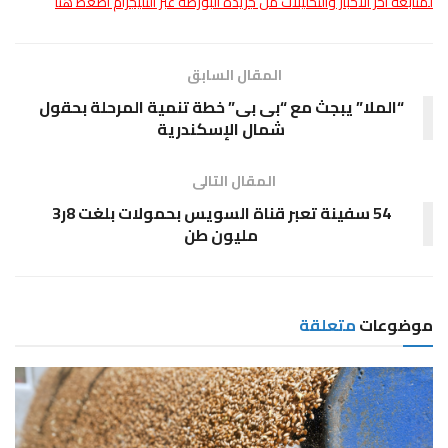
لمتابعة أخر الأخبار والتحليلات من جريدة البورصة عبر التليجرام اضغط هنا
المقال السابق
“الملا” يبجث مع “بى بى” خطة تنمية المرحلة بحقول
شمال الإسكندرية
المقال التالى
54 سفينة تعبر قناة السويس بحمولات بلغت 8ر3
مليون طن
موضوعات
متعلقة