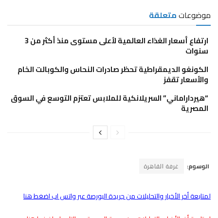
موضوعات
متعلقة
ارتفاع أسعار الغذاء العالمية لأعلى مستوى منذ أكثر من 3
سنوات
الكونغو الديمقراطية تحظر صادرات النحاس والكوبالت الخام
والأسعار تقفز
“هيرداراماني” السريلانكية للملابس تعتزم التوسع في السوق
المصرية
الوسوم:
غرفة القاهرة
لمتابعة أخر الأخبار والتحليلات من جريدة البورصة عبر واتس اب اضغط هنا