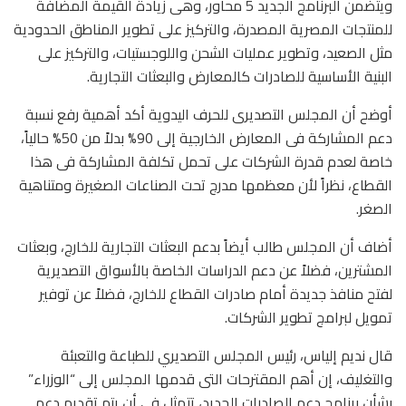
ويتضمن البرنامج الجديد 5 محاور، وهى زيادة القيمة المضافة
للمنتجات المصرية المصدرة، والتركيز على تطوير المناطق الحدودية
مثل الصعيد، وتطوير عمليات الشحن واللوجستيات، والتركيز على
البنية الأساسية للصادرات كالمعارض والبعثات التجارية.
أوضح أن المجلس التصديرى للحرف اليدوية أكد أهمية رفع نسبة
دعم المشاركة فى المعارض الخارجية إلى 90% بدلاً من 50% حالياً،
خاصة لعدم قدرة الشركات على تحمل تكلفة المشاركة فى هذا
القطاع، نظراً لأن معظمها مدرج تحت الصناعات الصغيرة ومتناهية
الصغر.
أضاف أن المجلس طالب أيضاً بدعم البعثات التجارية للخارج، وبعثات
المشترين، فضلاً عن دعم الدراسات الخاصة بالأسواق التصديرية
لفتح منافذ جديدة أمام صادرات القطاع للخارج، فضلاً عن توفير
تمويل لبرامج تطوير الشركات.
قال نديم إلياس، رئيس المجلس التصديري للطباعة والتعبئة
والتغليف، إن أهم المقترحات التى قدمها المجلس إلى “الوزراء”
بشأن برنامج دعم الصادرات الجديد، تتمثل فى أن يتم تقديم دعم