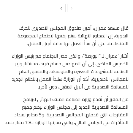
قال مسعد عمران، أمين صندوق المجلس التصديرى للحرف
اليدوية، إن المحاور النهائية سيتم رفعها لاجتماع المجموعة
الاقتصادية، على أن يبدأ العمل بها بداية أبريل المقبل.
أشار “عمران لـ “البورصة”، والذى حضر الاجتماع مع رئيس الوزراء
الخميس الماضى، إلى أن المهندس حسام فريد، مستشار وزير
الصناعة للمشروعات الصغيرة والمتوسطة، والمنسق العام
للمجالس التصديرية، أكد أن الوزارة ستبدأ العمل بالنظام الجديد
للمساندة التصديرية فى أبريل المقبل، دون تأخير.
من المقرر أن تُقدم وزارة الصناعة الملف النهائى لبرنامج
المساندة التصديرية الجديد إلى مجلس الوزراء ليضم جميع
المقترحات التى قدمتها المجالس التصديرية، و5 محاور لسداد
المتأخرات في البرنامج الحالي، والتي قدرتها الوزارة بـ7.8 مليار جنيه.