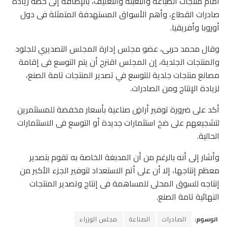
أمام منتجات الطباعة والتعبئة والتغليف، بالإضافة إلى خطة زيادة
صادرات القطاع، وأهم الأسواق المستهدفة المتمثلة فى دول
أوروبا وأفريقيا.
وقال محمد حربى، عضو مجلس إدارة المجلس التصديري للجلود
والمنتجات الجلدية، إن المجلس اقترح أن يتم التوسع فى إقامة
مصانع منتجات جلدية للتوسع في تصدير المنتجات تامة الصنع،
لزيادة الإنتاج ومن الصادرات.
أكد على ضرورة توفير أراضٍ صناعية بأسعار مخفضة للمستثمرين
لتشجيعهم على ضخ استثمارات جديدة أو التوسع فى الاستثمارات
الحالية.
وأشار إلى أنه بالرغم من أن المدبغة الخاصة به تقوم بتصدير
معظم إنتاجها، إلا أن على أتم الاستعداد لتوفير الجزء الأكبر من
إنتاجه للسوق المحلى للمساهمة فى إنتاج وتصدير المنتجات
النهائية تامة الصنع.
الوسوم:
الصادرات
الصناعة
مجلس الوزراء