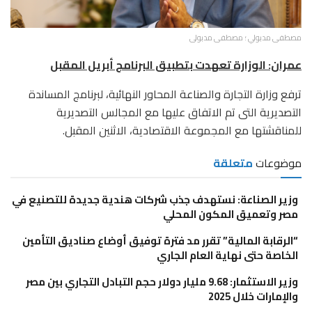
مصطفى مدبولي ؛ مصطفى مدبولى
عمران: الوزارة تعهدت بتطبيق البرنامج أبريل المقبل
ترفع وزارة التجارة والصناعة المحاور النهائية، لبرنامج المساندة
التصديرية التى تم الاتفاق عليها مع المجالس التصديرية
للمناقشتها مع المجموعة الاقتصادية، الاثنين المقبل.
موضوعات
متعلقة
وزير الصناعة: نستهدف جذب شركات هندية جديدة للتصنيع في
مصر وتعميق المكون المحلي
“الرقابة المالية” تقرر مد فترة توفيق أوضاع صناديق التأمين
الخاصة حتى نهاية العام الجاري
وزير الاستثمار: 9.68 مليار دولار حجم التبادل التجاري بين مصر
والإمارات خلال 2025