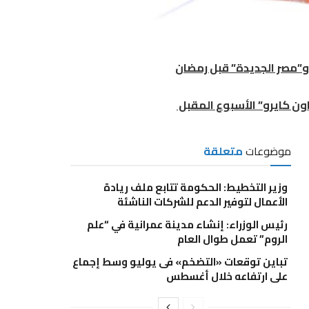
و”مصر الجديدة” قبل رمضان
ون كايرو” الأسبوع المقبل
موضوعات
متعلقة
وزير التخطيط: الحكومة تتابع ملف ريادة
الأعمال لتوفير الدعم للشركات الناشئة
رئيس الوزراء: إنشاء مدينة عمرانية في “علم
الروم” تعمل طوال العام
تباين توقعات «التضخم» فى يوليو وسط إجماع
على ارتفاعه خلال أغسطس