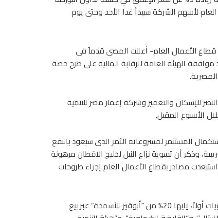
 28 فبراير 2019، وذكر أن الطرح العام لأسهم الشركة سيبدأ غدا الأحد وحتى يوم
 قطاع الأعمال العام- أعلنت المضى قدماً فى
موافقة الهيئة العامة للرقابة المالية على طرح حصة
النصر للإسكان والتعمير وشركة إعمار مصر للتنمية
ال الأسبوع المقبل.
تكمال المستثمر لمشروعاته الأمر الذى سيعود بالنفع
ية، وذكر أن تسوية نزاع النيل لخليج الاقطان مرهونة
استبعدت مصادر بقطاع الأعمال العام إجراء طروحات
وذكرت أن الحكومة ستبدأ بطرح 20% من الأسكندرية لتداول الحاويات أولاً، يليها 20% من “أبوقير للأسمدة” عبر بيع