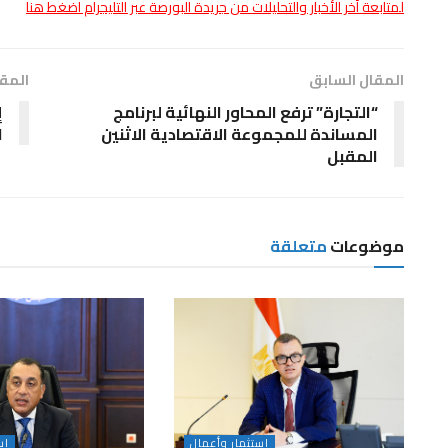
لمتابعة أخر الأخبار والتحليلات من جريدة البورصة عبر التليجرام اضغط هنا
المقال السابق
المقا
“التجارة” ترفع المحاور النهائية لبرنامج
إ
المساندة للمجموعة الاقتصادية الاثنين
ا
المقبل
موضوعات
متعلقة
استثمار وأعمال
اس