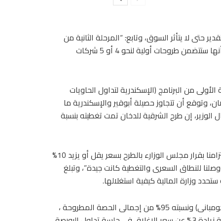
دير حتى لا يتأثر السوق، وتابع: “المرحلة الثانية من
برنامج الطروحات الحكومية ستكون شيقة أكثر من الأولى خاصة أنها ستتضمن طروحات أولية لنحو 4 أو 5 شركات
أولى من البرنامج (الإسكندرية لتداول الحاويات
، وتوقع أن تتجاوز حصيلة أبوقير والإسكندرية ما
ديدة، وقال الوزير، إن طرح الشرقية للدخان تمت تغطيته بنسبة
وقال توفيق: “كنا مأجلين طرح الشرقية بسبب ظروف السوق والتزامنا بقرار مجلس الوزارء بالطرح بسعر يقل أو يزيد 10%
صلنا للنطاق السعرى والتغطية كانت جيدة”، وتبلغ
وقال إن الطرح الخاص لأسهم الشركة الشرقية للدخان (إيسترن كومبانى) ونسبته 95% من إجمالى الحصة المطروحة ،
وتمت تغطيته 1.8 مرة بسعر 17 جنيهاً مصرياً للسهم الواحد، بنسبة زيادة 3% عن سعر الإغلاق في جلسة تداول البورصة