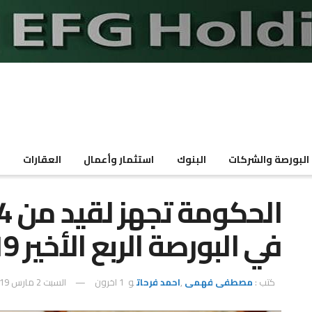
البورصة والشركات
البنوك
استثمار وأعمال
العقارات
م
في البورصة الربع الأخير 2019
كتب :
مصطفى فهمى
,
احمد فرحات
و
1 اخرون
السبت 2 مارس 2019