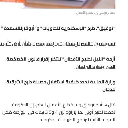
هشام توفيق وزير قطاع الأعمال
“توفيق”: طرح “الإسكندرية للحاويات” و”أبوقيرللأسمدة ” 
تسوية بين “النصر للإسكان” و”إعمارمصر” بشأن أرض “أب تا
أزمة “النيل لحليج الأقطان” تنتظر إقرار قانون الخصخصة
الذى ينظره البرلمان
وزارة المالية تحدد كيفية استغلال حصيلة طرح الشرقية
للدخان
قال هشام توفيق وزير قطاع الأعمال العام، إن الحكومة
تخطط لطرح أولى لما يتراوح بين 4 و5 شركات فى البورصة ضمن
المرحلة الثانية لبرنامج الطروحات الحكومية.