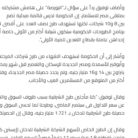
وأضاف توفيق رداً على سؤال لـ”البورصة” على هامش مشاركته
بملتقى مصر للاستثمار، إن الحكومة تدرس قائمة مبدئية تضم
بين 8 و10 شركات، لكنها تستهدف طرح نصف العدد على أقصى تق
إحداهن عاملة بقطاع التعدين للمرة الأولى”.
وأشار إلى أن الحكومة تستهدف الانتهاء من طرح شركات المرحلة ال
وأبوقير للأسمدة ومصر الجديدة للإسكان والتعمير قبل شهر رمضان
يتراوح بين 14 و16 مليار جنيه، ولم يحدد حصيلة مصر الج
أكثر من المتوقع من المستثمرين العرب والأجانب.
عن سعر التداول فى سبتمبر الماضى، وطرحنا لما تحسن السوق وو
حصيلة طرح الشرقية للدخان بـ 1.721 مليار جنيه، وقال إن الحصيلة ستحدد وزارة المالية كيفية استغلالها.