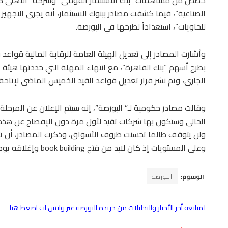
حصص من مساهمات “بنك الاستثمار القومى” وشركة “الأهلى كابيتا
الصناعية”، فيما كشفت مصادر ببنوك الاستثمار، أنه يجرى التجهيز 
للحاويات”، استعداداً لطرحها في البورصة.
وأشارت المصادر إلى تعديل الهيئة العامة للرقابة المالية قواعد
بطرح أسهم “بنك القاهرة”، مع انتهاء المهلة التي حددتها هيئة
الجارى، وتم نشر قرار تعديل قواعد القيد الخميس الماضى لإتاحة
وقالت مصادر حكومية لـ” البورصة”، إنه سيتم الإعلان عن المرحلة 
الحالى وستكون بها شركات تقيد لأول مرة دون الإفصاح عن هذه 
ولن يتوقف طالما تحسنت ظروف الأسواق، وذكرت المصادر، أن ت
وعلى المستويات إذ كان لابد من فتح book building وإغلاقه يوم الخميس، لأنها شركة مقيدة حتى لا تتأثر أسهمها.
الوسوم:
البورصة
لمتابعة أخر الأخبار والتحليلات من جريدة البورصة عبر واتس اب اضغط هنا