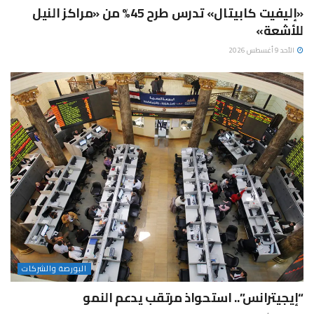
«إليفيت كابيتال» تدرس طرح 45% من «مراكز النيل
للأشعة»
الأحد 9 أغسطس 2026
البورصة والشركات
“إيجيترانس”.. استحواذ مرتقب يدعم النمو