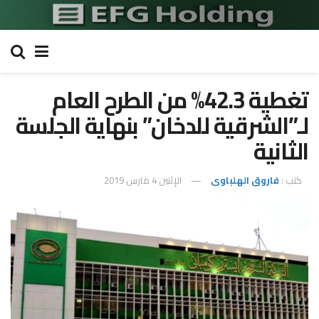
تغطية 42.3% من الطرح العام
لـ”الشرقية للدخان” بنهاية الجلسة
الثانية
كتب :
فاروق الهلباوى
الإثنين 4 مارس 2019