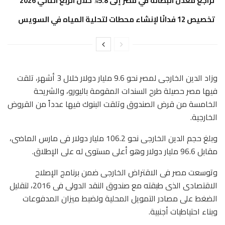
تراجع معدل البطالة في مصر إلى 5.8% خلال الربع الثاني 2026
تخصيص 12 فدانًا لإنشاء محطات لتحلية المياه في السويس
وزاد الدين الخارجى لمصر نحو 9.6 مليار دولار خلال 3 أشهر، تلقت
فيها مصر حصيلة طرح السندات المقومة باليورو، والشريحة
الخامسة من قرض الصندوق وتلقت البنوك
فيها عدداً من القروض
الخارجية.
وبلغ حجم الدين الخارجى نحو 106.2 مليار دولار فى مارس الماضى،
مقابل 96.6 مليار دولار وهو أعلى مستوى له على الإطلاق.
وتوسعت مصر فى الاقتراض الخارجى ضمن برنامج الإصلاح
الاقتصادى الذى طبقته مع صندوق النقد الدولى فى 2016، لتقليل
الضغط على مصادر التمويل المحلية ولضبط ميزان المدفوعات
وبناء احتياطيات أجنبية.