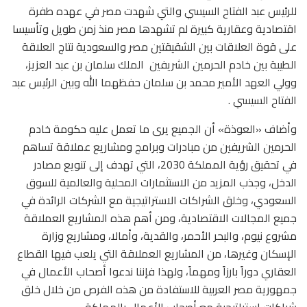
للرئيس عبد الفتاح السيسي والتي شهدت مصر في عهده طفرة
اقتصادية وعقارية كبيرة لم تشهدها مصر منذ زمن طويل وتأسيسا
على قوة العلاقات بين الشقيقتين مصر والسعودية نتاج العلاقة
الطيبة بين خادم الحرمين الشريفين الملك سلمان بن عبد العزيز،
وولي العهد الأمير محمد بن سلمان حفظهما الله وبين الرئيس عبد
الفتاح السيسي .
وأضاف «العوذة» أن الجميع يرى ما تعمل عليه حكومة خادم
الحرمين الشريفين من مبادرات وبرامج ومشاريع عملاقة تساهم
في تحقيق رؤية المملكة 2030، التي تهدف إلى تنويع مصادر
الدخل، وجذب المزيد من الاستثمارات المحلية والعالمية للسوق
السعودي، وخلق الشراكات الاستراتيجية مع الشركات الرائدة في
جميع المجالات الاقتصادية، ومن أهم هذه المشاريع العملاقة
مشروع نيوم، والبحر الأحمر، والقدية، وأمالا، ومشاريع وزارة
الإسكان وغيرها، من المشاريع العملاقة التي يلعب فيها القطاع
العقاري دوراً بارزاً ومهماً، ولهذا فإننا ندعوا أصحاب الأعمال في
جمهورية مصر العربية للاستفادة من هذه الفرص من خلال خلق
شراكات استراتيجية مع أصحاب الأعمال بالمملكة.