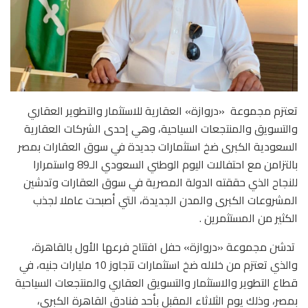
تعتزم مجموعة «دروازة» العقارية للاستثمار والتطوير العقاري
والتسويق والمنتجعات السياحية، وهي إحدى الشركات العقارية
السعودية الكبرى ضخ استثمارات جديدة في سوق العقارات بمصر
بالتزامن مع احتفالات اليوم الوطني السعودي الـ89 واستمرارا
للنجاح الذي حققته الدولة المصرية في سوق العقارات وتدشين
المشروعات الكبرى والمدن الجديدة، التي أصبحت عاملا لجذب
الكثير من المستثمرين .
تدشن مجموعة «دروازة» حفل افتتاح فرعها الأول بالقاهرة،
والذي تعتزم من خلاله ضخ استثمارات تتجاوز 10 مليارات جنيه، في
قطاع التطوير والاستثمار والتسويق العقاري والمنتجعات السياحية
بمصر، وذلك يوم الثلاثاء المقبل بأحد فنادق القاهرة الكبرى،