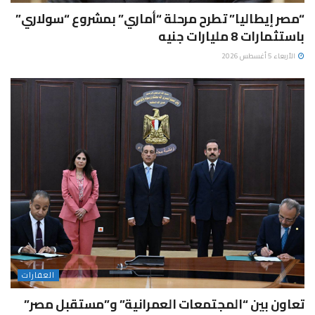
“مصر إيطاليا” تطرح مرحلة “أماري” بمشروع “سولاري”
باستثمارات 8 مليارات جنيه
الأربعاء 5 أغسطس 2026
العقارات
تعاون بين “المجتمعات العمرانية” و”مستقبل مصر”