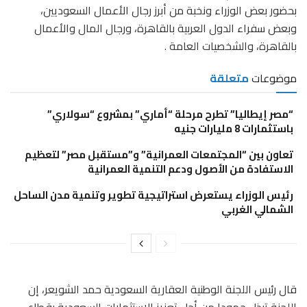
بحضور بعض الوزراء ونخبة من أبرز رجال الأعمال السعوديين،
وبعض سفراء الدول العربية بالقاهرة، ورجال المال والأعمال
بالقاهرة، والشخصيات العامة .
موضوعات
متعلقة
“مصر إيطاليا” تطرح مرحلة “أماري” بمشروع “سولاري”
باستثمارات 8 مليارات جنيه
تعاون بين “المجتمعات العمرانية” و”مستقبل مصر” لتعظيم
الاستفادة من الأصول ودعم التنمية العمرانية
رئيس الوزراء يستعرض استراتيجية تطوير وتنمية مدن الساحل
الشمالي الغربي
قال رئيس اللجنة الوطنية العقارية السعودية حمد الشويعر، إن
اللجنة تبذل جهودا من أجل تعزيز الاستثمارات السعودية بقطاع