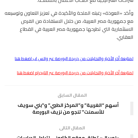
وأكد «العوذة» رغبته الملحة والأكيدة في تعزيز التعاون وتوسيعه
مع جمهورية مصر العربية، من خلال الاستفادة من الفرص
الاستثمارية التي تطرحها جمهورية مصر العربية في القطاع
العقاري.
لمتابعة أخر الأخبار والتحليلات من جريدة البورصة عبر واتس اب اضغط هنا
لمتابعة أخر الأخبار والتحليلات من جريدة البورصة عبر التليجرام اضغط هنا
المقال السابق
أسهم “الغربية” و”المركز الطبي” و”بني سويف
للأسمنت” تنجو من نزيف البورصة
المقال التالى
«لوريال» تطلق موقع الكترونى لتبادل الدراسات