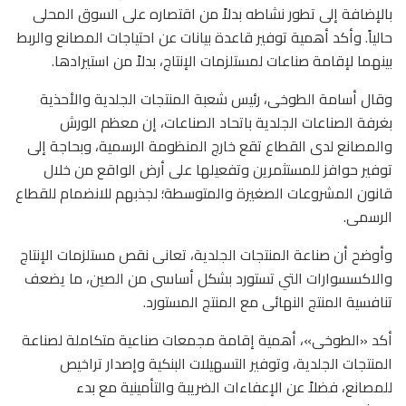
بالإضافة إلى تطور نشاطه بدلاً من اقتصاره على السوق المحلى
حالياً. وأكد أهمية توفير قاعدة بيانات عن احتياجات المصانع والربط
بينهما لإقامة صناعات لمستلزمات الإنتاج، بدلاً من استيرادها.
وقال أسامة الطوخى، رئيس شعبة المنتجات الجلدية والأحذية
بغرفة الصناعات الجلدية باتحاد الصناعات، إن معظم الورش
والمصانع لدى القطاع تقع خارج المنظومة الرسمية، وبحاجة إلى
توفير حوافز للمستثمرين وتفعيلها على أرض الواقع من خلال
قانون المشروعات الصغيرة والمتوسطة؛ لجذبهم للانضمام للقطاع
الرسمى.
وأوضح أن صناعة المنتجات الجلدية، تعانى نقص مستلزمات الإنتاج
والاكسسوارات التي تستورد بشكل أساسى من الصين، ما يضعف
تنافسية المنتج النهائى مع المنتج المستورد.
أكد «الطوخى»، أهمية إقامة مجمعات صناعية متكاملة لصناعة
المنتجات الجلدية، وتوفير التسهيلات البنكية وإصدار تراخيص
للمصانع، فضلاً عن الإعفاءات الضريبة والتأمينية مع بدء