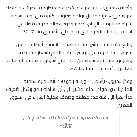
وأضاف «خيرى»، أنه رغم عدم خضوعه لمنظومة الضرائب «اقتصاد
غير رسمى»، فإنه ما زال يواجه صعوبات كثيرة مثل توفير سيولة
لشراء مستلزمات الإنتاج، وعدم وجود عماله مدربة، فضلاً عن
استمرارية حالة الركود التى تخيم على الأسواق منذ 2017.
وتابع: «أصحاب المشروعات مستعدون لتوفيق أوضاعهم لكن
بشرط، مساعدتهم على توفير المادة الخام بأسعار مخفضة،
وتسويق منتجاتهم سواء من خلال فتح أسواق تصديرية، أو إقامة
معارض دائمة فى المحافظات».
وقدَّر «خيرى» رأسمال الورشة بنحو 250 ألف جنيه شاملة
الماكينات والمواد الخام، مشيراً إلى أن نشاطه ينمو بشكل ضعيف
جداً؛ نظراً إلى قلة عدد عملائه وضعف عملية الشراء فى السوق
المصرى.
«عبدالمنعم»: دعم البنوك لنا.. «كلام على
ورق»