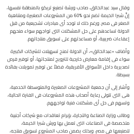
وقال سيد عبدالخالق، صاحب ورشة تصنيع تريكو بالمنطقة نفسها،
إنَّ شبرا الخيمة تضم نحو %60 من المشروعات الصغيرة ومتناهية
الصغر فى مصر. ورغم ذلك لا توجد أى مبادرات تشجيعية من قبل
الدولة تساعدهم على حل المشكلات التى تواجهم سواء منحهم
إعفاءات ضريبية، أو مساعدتهم على تسويق منتجاتهم.
وأضاف «عبدالخالق»، أن الدولة تمنح تسهيلات للشركات الكبيرة
سواء فى إقامة معارض خارجية للترويج لمنتجاتها، أو توفير فرص
تصديرية داخل الأسواق الأفريقية، فضلاً عن توفير تمويلات بفائدة
بسيطة.
وأشار إلى أن جمعية المشروعات الصغيرة والمتوسطة الخدمية،
هى التى تتولى رعاية أصحاب هذه المشروعات فى الفترة الحالية،
وتسهم فى حل أى مشكلات فنية تواجههم.
وطالب وزارة الصناعة والتجارة، بإبرام تعاقدات مع شركات أجنبية
متخصصة فى الصناعات التى تعمل بها ورش شبرا الخيمة،
لتصنيعها فى مصر، وبذلك يضمن صاحب المشروع تسويق منتجه،