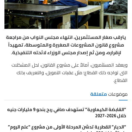
يترقب صغار المستثمرين، انتهاء مجلس النواب من مراجعة
مشروع قانون المشروعات الصغيرة والمتوسطة، تمهيداً
لإقراره، ومن ثم إصدار مجلس الوزراء لائحته التنفيذية.
ويعقد المستثمرون، آمالاً على مشروع القانون، لحل المشكلات
التى تواجه ذلك القطاع؛ مثل عقبات التمويل، والتعريف بذلك
القطاع.
موضوعات
متعلقة
“القابضة الكيماوية” تستهدف صافي ربح بنحو 9 مليارات جنيه
خلال 2026-2027
“الديار” القطرية تدشن المرحلة الأولى من مشروع “علم الروم”