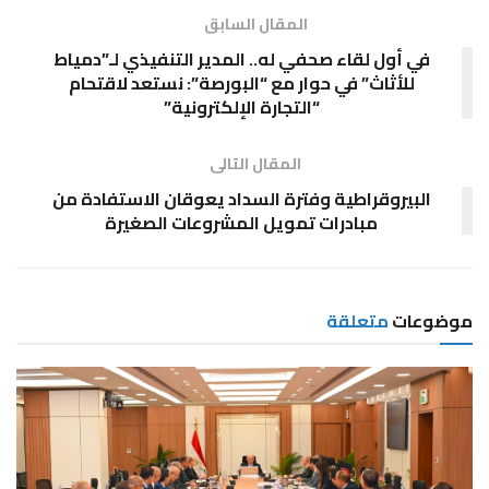
المقال السابق
في أول لقاء صحفي له.. المدير التنفيذي لـ”دمياط
للأثاث” في حوار مع “البورصة”: نستعد لاقتحام
“التجارة الإلكترونية”
المقال التالى
البيروقراطية وفترة السداد يعوقان الاستفادة من
مبادرات تمويل المشروعات الصغيرة
موضوعات
متعلقة