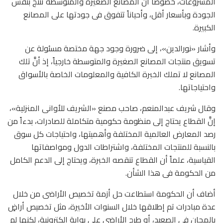
المشروعات، خصوصاً أن المصانع الصغيرة والمتوسطة تنتج بنفس
الجودة وبأسعار أقل، وأحياناً تتفوق فى جودتها على المصانع
الكبيرة.
وأشار «نورالدين»، إلى ضرورة وجود جهة مختصة مسئولة عن
تسويق منتجات المصانع الصغيرة والمتوسطة خارجياً، إذ أنَّ تلك
المصانع لا تملك الخبرة الكافية والمعلومات الخاصة بالأسواق
واحتياجاتها.
وقال شريف عبدالمنعم، صاحب مصنع «الشريف للأوانى المنزلية»،
إنَّ القطاع يحتاج إلى منظومة حكومية متكاملة للصادرات، بدءاً من
رصد المعارض العالمية المختلفة وأهميتها، واحتياجات كل سوق
بالنسبة للمنتجات المختلفة، واشتراطات الدول ومواصفاتها
القياسية، علماً أن القطاع تنقصه الخبرة، ويحتاج إلى الدعم الكامل
من الحكومة فى هذا الشأن.
أضاف أن الحكومة استطاعت حل أزمة تخصيص الأراضى من خلال
عدة مبادرات تم إطلاقها خلال السنوات الأخيرة، مثل تخصيص أراضٍ
بالمجان فى الصعيد، أو طرح الأراضى على بوابة إلكترونية، لكنها لم