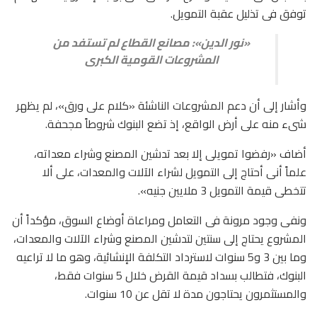
توفق فى تذليل عقبة التمويل.
«نور الدين»: مصانع القطاع لم تستفد من
المشروعات القومية الكبرى
وأشار إلى أن دعم المشروعات الناشئة «كلام على ورق»، لم يظهر
شىء منه على أرض الواقع، إذ تضع البنوك شروطاً مجحفة.
أضاف «رفضوا تمويلى إلا بعد تدشين المصنع وشراء معداته،
علماً أنى أحتاج إلى التمويل لشراء الآلات والمعدات، على ألا
تتخطى قيمة التمويل 3 ملايين جنيه».
ونفى وجود مرونة فى التعامل ومراعاة أوضاع السوق، مؤكداً أن
المشروع يحتاج إلى سنتين لتدشين المصنع وشراء الآلات والمعدات،
وما بين 3 و5 سنوات لاسترداد التكلفة الإنشائية، وهو ما لا تراعيه
البنوك، فتطالب بسداد قيمة القرض خلال 5 سنوات فقط،
والمستثمرون يحتاجون مدة لا تقل عن 10 سنوات.