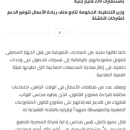
باستثمارات 220 مليار جنيه
وزير التخطيط: الحكومة تتابع ملف ريادة الأعمال لتوفير الدعم
للشركات الناشئة
كما طالبوا بمزيد من المبادرات التمويلية من قِبل الجهاز المصرفى
لتمويل مشروعاتهم، بالإضافة إلى تيسيرات للحصول على وحدات
جاهزة، فى إطار مبادرة المجمعات الصناعية التى تطرحها هيئة
التنمية الصناعية.
ويعقد عدد من منظمات الأعمال فى الوقت الراهن، اجتماعات
مكثفة لقراءة مشروع القانون، الذى ينظره مجلس النواب،
للانتهاء من تقديم تعديلاتهم على مشروع قانون المشروعات
الصغيرة والمتوسطة تمهيداً لإقراره باللائحة التنفيذية له.
قال عمرو كامل، رئيس مجلس إدارة شركة المصرية للتصنيع
الهندسى، إنَّ مشكلة التسويق هى أكبر عائق أمام الصناعات