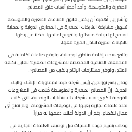
الصغيرة والمتوسطة، وأحد أخطر أسباب غلق المصانع.
وأشار إلى أهمية أن يكفل قانون الصناعات الصغيرة والمتوسطة،
تسهيل مشاركة الشركات الصغيرة فى المعارض الدولية والمحلية
ليسمح لها بزيادة مبيعاتها والترويج لمنتجها، فضلاً عن ربطها
بالكيانات الكبيرة لتبادل الخبرة معها.
وتابع: «يجب إقامة مناطق لوجستية، وتوفير صناعات تكاملية فى
المجمعات الصناعية المخصصة للمشروعات الصغيرة؛ لتقليل تكلفة
المنتج، وتوفير مستلزمات الإنتاج بالقرب من المصانع».
وقال ياسر نورالدين، رئيس شركة كيما لكيماويات الإنشاء والبناء
الحديث، إنَّ المصانع الصغيرة والمتوسطة ظُلمت فى المشروعات
القومية الكبرى؛ بسبب شركات الاستشارات الهندسية، التى كانت
تحدد علامات تجارية بعينها فى توصيفات المشروعات، ولم تفتح أى
مجال للقطاع، رغم أن الدولة أعلنت دعمها له مراراً.
وطالب بتقييم جودة المنتجات قبل توصيف العلامات التجارية فى