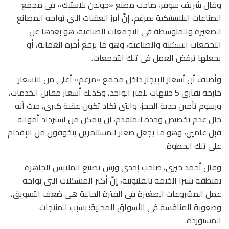
وقال شريف سوفر، صاحب مصنع «جولدن بلاستيك» فى مجمع
الصناعات البلاستيكية بمرغم، إنَّ أبرز العقبات التى تواجه المصانع
الصغيرة والمتوسطة فى التجمعات الصناعية، هو بعدها عن
التجمعات السكنية والصناعية، وهو ما يرفع أجرة العمالة، أو
يجعلها ترفض العمل فى تلك التجمعات.
وأضاف أن أسعار الإيجار داخل مجمع «مرغم» أغلى من الأسعار
خارجه بفارق 5 جنيهات للمتر الواحد، وكذلك أسعار مقابل الخدمات،
ورسوم تأمين جدية الحجز، والتى تكاد تكون عقبة كبرى، حيث أنه
حال عدم تخصيص وحدة للمتقدم، لن يتمكن من استرداد أمواله
قبل عامين، وهو ما يجعل صغار المستثمرين يتخوفون من الإقدام
على تلك الخطوة.
وقال أحمد خيرى، صاحب إحدى ورش تصنيع الملابس الجاهزة
بمنطقة شبرا الخيمة بالقليوبية، إنَّ أكبر المشكلات التى تواجه
عمل المشروعات الصغيرة فى الفترة الحالية هى ضعف التسويق،
وصعوبة المنافسة فى الأسواق المحلية؛ بسبب المنتجات
المستوردة.