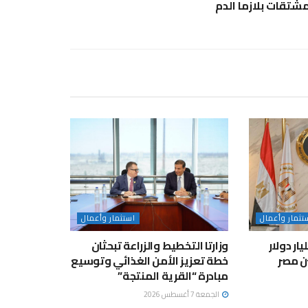
شتقات بلازما الدم
تثمار وأعمال
استثمار وأعمال
لاستثمار: 9.68 مليار دولار
وزارتا التخطيط والزراعة تبحثان
ين مصر
خطة تعزيز الأمن الغذائي وتوسيع
مبادرة “القرية المنتجة”
الجمعة 7 أغسطس 2026