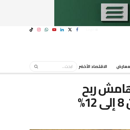
Login
عارض
الاقتصاد الأخضر
 هامش ربح
%