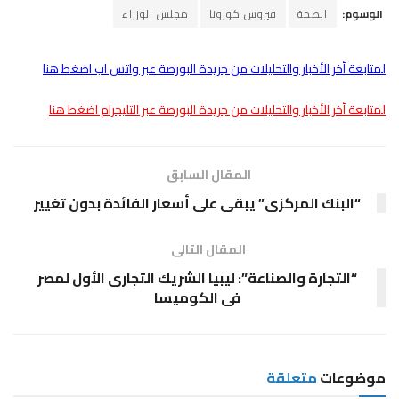
الوسوم:
الصحة
فيروس كورونا
مجلس الوزراء
لمتابعة أخر الأخبار والتحليلات من جريدة البورصة عبر واتس اب اضغط هنا
لمتابعة أخر الأخبار والتحليلات من جريدة البورصة عبر التليجرام اضغط هنا
المقال السابق
“البنك المركزى” يبقى على أسعار الفائدة بدون تغيير
المقال التالى
“التجارة والصناعة”: ليبيا الشريك التجارى الأول لمصر
فى الكوميسا
موضوعات
متعلقة