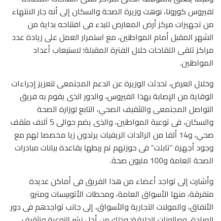
لفيروس كورونا، نوهت وزيرة الصحة والسكان إلى أنه جار الانتهاء
من تجهيزات مركز أرض المعارض للبدء فى افتتاحه بداية من
الشهر المقبل أمام المواطنين، مع استمرار العمل على زيادة عدد
مراكز تلقى اللقاحات خلال الفترة المقبلة؛ لاستيعاب أعداد
المواطنين.
وخلال العرض، تحدثت الوزيرة عن الدعم المجتمعى لتعزيز إجراءات
الوقاية من الإصابة بهذا الفيروس، والدور الذى يقوم به فريق
التواصل المجتمعى والتثقيف الصحي، التابع لوزارة الصحة
والسكان، فى توعية المواطنين، والذى يضم حوالى 5 آلاف مثقف
صحي، و14 ألفا من الرائدات الريفيات يرتدون زيا مخصصا لهم مع
وجود أجهزة “تابلت” فى حوزتهم تم ربطها بقاعدة بيانات مبادرات
الصحة العامة و100 مليون صحة.
وأشارت إلى تواجد أعضاء من هذا الفريق فى أماكن عديدة
متفرقة، منها الأسواق العامة، ومحطات الأتوبيسات ومترو
الأنفاق، والمولات التجارية والأسواق، إلى جانب تواجدهم فى دور
العبادة، وصالونات الحلاقة؛ وذلك من أجل نشر التوعية وتثقيف