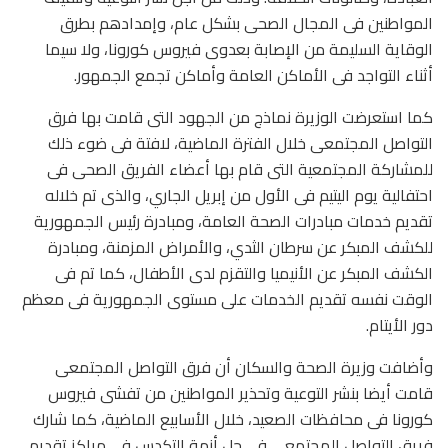
المواطنين فى المجال الصحى بشكل عام، وإمدادهم بطرق
الوقاية السليمة من الإصابة بعدوى فيروس كورونا، ولا سيما
أثناء التواجد فى الأماكن العامة وأماكن تجمع الجمهور.
كما استعرضت الوزيرة نماذج من الجهود التى قامت بها فرق
التواصل المجتمعى خلال الفترة الماضية، لافتة فى ضوء ذلك
للمشاركة المجتمعية التى قام بها أعضاء الفريق الصحى فى
احتفالية يوم اليتيم فى الأول من إبريل الجاري، والذى تم خلاله
تقديم خدمات مبادرات الصحة العامة، ومبادرة رئيس الجمهورية
للكشف المبكر عن سرطان الثدي، والأمراض المزمنة، ومبادرة
الكشف المبكر عن الأنيميا والتقزم لدى الأطفال، كما تم فى
الوقت نفسه تقديم الخدمات على مستوى الجمهورية فى معظم
دور الأيتام.
وأضافت وزيرة الصحة والسكان أن فرق التواصل المجتمعى
قامت أيضا بنشر التوعية وتحذير المواطنين من تفشى فيروس
كورونا فى محافظات الصعيد، خلال الأسابيع الماضية، كما شارك
فريق التواصل المجتمعى فى حل أزمة التكدس فى مراكز تقديم