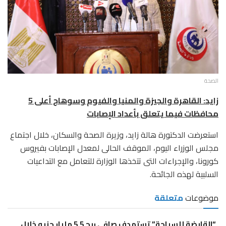
الصحة
زايد: القاهرة والجيزة والمنيا والفيوم وسوهاج أعلى 5
محافظات فيما يتعلق بأعداد الإصابات
استعرضت الدكتورة هالة زايد، وزيرة الصحة والسكان، خلال اجتماع
مجلس الوزراء اليوم، الموقف الحالى لمعدل الإصابات بفيروس
كورونا، والإجراءات التى تتخذها الوزارة للتعامل مع التداعيات
السلبية لهذه الجائحة.
موضوعات
متعلقة
“القابضة للسياحة” تستهدف صافي ربح 5.5 مليار جنيه خلال