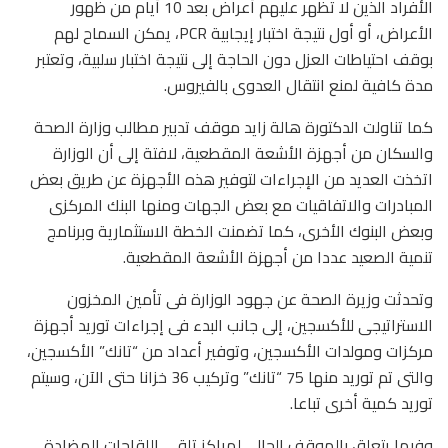
الأفراد الذين لا تظهر عليهم أعراض بعد 10 أيام من ظهور
الأعراض، أو أول نتيجة اختبار إيجابية PCR، يمكن السماح لهم
بوقف احتياطات العزل دون الحاجة إلى نتيجة اختبار سلبية، وتعتبر
مدة كافية لمنع انتقال العدوى بالفيروس.
كما تناولت الدكتورة هالة زايد موقف تدبير مطالب وزارة الصحة
والسكان من أجهزة الأشعة المقطعية، لافتة إلى أن الوزارة
اتخذت العديد من الإجراءات لتوفير هذه الأجهزة عن طريق بعض
المبادرات والاتفاقيات مع بعض الجهات ومنها البنك المركزى
وبعض البنوك الأخرى، كما تضمنت الخطة الاستثمارية وبرنامج
تنمية الصعيد عددا من أجهزة الأشعة المقطعية.
وتحدثت وزيرة الصحة عن جهود الوزارة فى تأمين المخزون
الاستراتيجى للأكسجين، إلى جانب البدء فى إجراءات توريد أجهزة
مركزات ومولدات الأكسجين، وتوفير أعداد من “تانك” الأكسجين،
والتى تم توريد منها 75 “تانك” وتركيب 36 خزانا حتى الآن، وسيتم
توريد كمية أخرى تباعا.
وفيما يتعلق بالموقف الحالى لمراكز تلقى اللقاحات المضادة