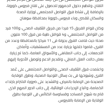
اللقاح، وتنظيم دخول الجمهور للحصول على لقاح فيروس كورونا،
بالإضافة إلى نشاط فرق التواصل المجتمعى لوزارة الصحة
والسكان لتقصى وباء فيروس كورونا بمحافظة سوهاج.
وكان قوام الفريق 15 فردا من فريق التثقيف الصحي، و100 فرد
من التواصل المجتمعي، و4 قوافل طبية من فرق 100 مليون
صحة؛ حيث قامت الفرق بجولة فى 11 مركزا بالمحافظة وعدد من
القرى، قاموا خلالها بزيارة عدد من المستشفيات، وأماكن
التجمعات، إلى جانب المقاهى والأسواق العامة، كما تم زيارة
بعض حالات العزل المنزلي، وتقديم الدعم وتوصيل الأدوية إليهم.
واعتمدت فرق التثقيف الصحى والتواصل المجتمعى على عُمد
القرى وشيوخها فى بث رسائل التوعية الصحية، وطرق الوقاية
الصحيحة من الإصابة بالمرض، والتشديد على ضرورة الالتزام بارتداء
الكمامة، واتباع الإجراءات الوقائية، إلى جانب الدور المهم الذى
قام به شيوخ المساجد وقساوسة الكنائس فى التوعية بطرق
الوقاية من الإصابة بالفيروس.