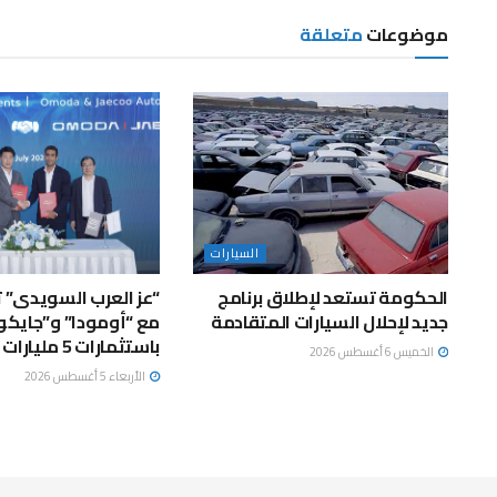
موضوعات
متعلقة
السيارات
الحكومة تستعد لإطلاق برنامج
“عز العرب السويدى” 
جديد لإحلال السيارات المتقادمة
مع “أومودا” و”جايكو
باستثمارات 5 مليارات جنيه
الخميس 6 أغسطس 2026
الأربعاء 5 أغسطس 2026