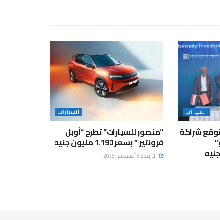
السيارات
السيارات
توقع شراكة
“منصور للسيارات” تطرح “أوبل
”
فرونتيرا” بسعر 1.190 مليون جنيه
الأربعاء 5 أغسطس 2026