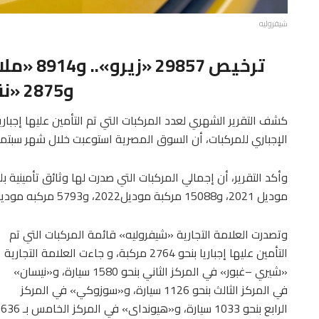
شيفروليه
و2875 «نقل»
كشف التقرير الشهري لعدد المركبات التي تم التأمين عليها إجبار
الإجباري للمركبات، أن السوق المصرية استوعبت خلال شهر سبتمبر الماضي 29857 ألف م
موديل 2021، و15088 مركبة موديل2022، و5793 مركبه موديل 2023.
وتصدرت العلامة التجارية «شيفروليه» قائمة المركبات التي تم
التأمين عليها إجباريا بنحو 2764 مركبة، و جاءت العلامة التجارية
«شيري –غبور» في المركز الثاني بنحو 1580 سيارة، و«نيسان»
في المركز الثالث بنحو 1126 سيارة، و«سوزوكي» في المركز
الرابع بنحو 1033 سيارة، و«هيونداى» في المركز الخامس بـ 636