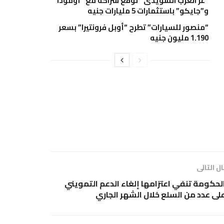
“عز العرب السويدى” توقع شراكة مع “أومودا”
و”جايكو” باستثمارات 5 مليارات جنيه
“منصور للسيارات” تطرح “أوبل فرونتيرا” بسعر
1.190 مليون جنيه
ل التالى
لحكومة تنفي اعتزامها إلغاء الدعم التمويني
لى عدد من السلع خلال الشهر الجاري