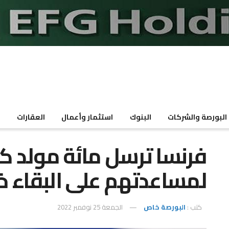
البورصة والشركات
البنوك
استثمار وأعمال
العقارات
م
فرنسا ترسل مائة مولد كهر
لمساعدتهم على البقاء خل
كتب :
البورصة خاص
الجمعة 25 نوفمبر 2022