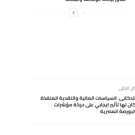
ل التالى
لدكانى: السياسات المالية والنقدية المنفذة
ان لها تأثير ايجابي على حركة مؤشرات
لبورصة المصرية