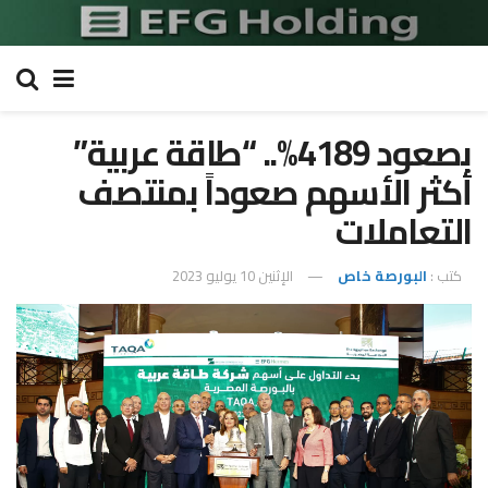
بصعود 4189%.. “طاقة عربية”
أكثر الأسهم صعوداً بمنتصف
التعاملات
كتب :
البورصة خاص
الإثنين 10 يوليو 2023