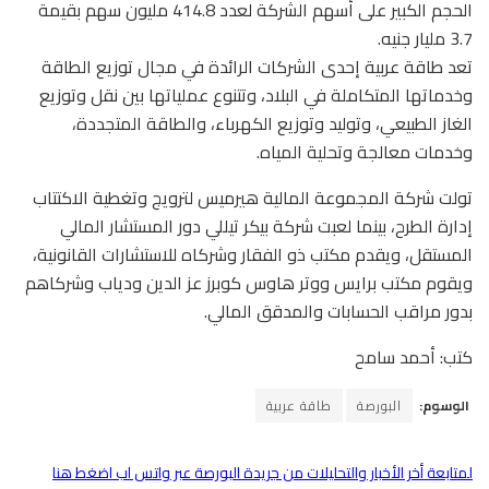
الحجم الكبير على أسهم الشركة لعدد 414.8 مليون سهم بقيمة
3.7 مليار جنيه.
تعد طاقة عربية إحدى الشركات الرائدة في مجال توزيع الطاقة
وخدماتها المتكاملة في البلاد، وتتنوع عملياتها بين نقل وتوزيع
الغاز الطبيعي، وتوليد وتوزيع الكهرباء، والطاقة المتجددة،
وخدمات معالجة وتحلية المياه.
تولت شركة المجموعة المالية هيرميس لترويج وتغطية الاكتتاب
إدارة الطرح، بينما لعبت شركة بيكر تيللي دور المستشار المالي
المستقل، ويقدم مكتب ذو الفقار وشركاه للاستشارات القانونية،
ويقوم مكتب برايس ووتر هاوس كوبرز عز الدين ودياب وشركاهم
بدور مراقب الحسابات والمدقق المالي.
كتب: أحمد سامح
الوسوم:
البورصة
طاقة عربية
لمتابعة أخر الأخبار والتحليلات من جريدة البورصة عبر واتس اب اضغط هنا