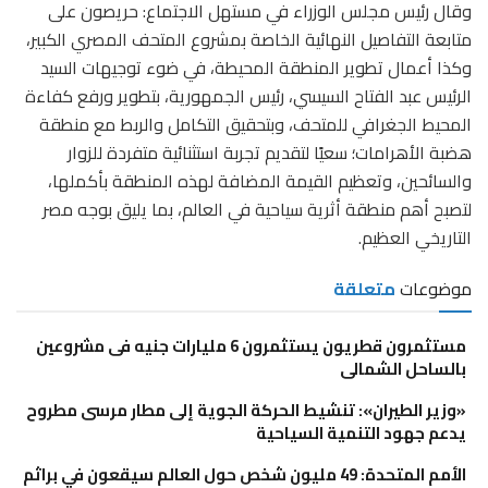
وقال رئيس مجلس الوزراء في مستهل الاجتماع: حريصون على
متابعة التفاصيل النهائية الخاصة بمشروع المتحف المصري الكبير،
وكذا أعمال تطوير المنطقة المحيطة، في ضوء توجيهات السيد
الرئيس عبد الفتاح السيسي، رئيس الجمهورية، بتطوير ورفع كفاءة
المحيط الجغرافي للمتحف، وبتحقيق التكامل والربط مع منطقة
هضبة الأهرامات؛ سعيًا لتقديم تجربة استثنائية متفردة للزوار
والسائحين، وتعظيم القيمة المضافة لهذه المنطقة بأكملها،
لتصبح أهم منطقة أثرية سياحية في العالم، بما يليق بوجه مصر
التاريخي العظيم.
موضوعات
متعلقة
مستثمرون قطريون يستثمرون 6 مليارات جنيه فى مشروعين
بالساحل الشمالى
«وزير الطيران»: تنشيط الحركة الجوية إلى مطار مرسى مطروح
يدعم جهود التنمية السياحية
الأمم المتحدة: 49 مليون شخص حول العالم سيقعون في براثم