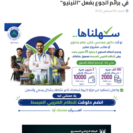
في براثم الجوع بفعل “النينيو”
السبت 8 أغسطس 2026