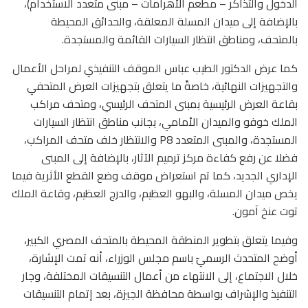
الدخول والتذاكر – مطعم الأهرامات – مبنى متعدد الاستخدام)،
بالإضافة إلى ميدان المسلة المعلقة، والحدائق المحيطة
بالمتحف، ومناطق انتظار السيارات القائمة والمستجدة.
كما عرض الدكتور الطيب عباس الموقف التنفيذي لمراحل الأعمال
والتجهيزات النهائية، خاصةً ما يتعلق بتجهيزات العرض المتحفي
بقاعة العرض الرئيسية بمبنى المتحف الرئيسي، ومتحف مراكب
الملك خوفو والميدان الأمامي، بجانب مناطق انتظار السيارات
المستجدة، والمبنى المتعدد P8 والانتظار خلف متحف المراكب،
فضلا عن رفع كفاءة مركز ترميم الآثار، بالإضافة إلى المبنى
الإداري الجديد، كما تم استعراض موقف وضع القطع الأثرية فيما
يخص ميدان المسلة، والبهو العظيم، والدرج العظيم، وقاعة الملك
توت عنخ آمون.
وفيما يتعلق بتطوير المنطقة المحيطة بالمتحف المصري الكبير،
أوضح المتحدث الرسميّ باسم مجلس الوزراء، أنه تمت الإشارة،
خلال الاجتماع، إلى الانتهاء من أعمال التنسيقات المختلفة، وجار
التنفيذ والإشراف بواسطة محافظة الجيزة، بعد إتمام التنسيقات