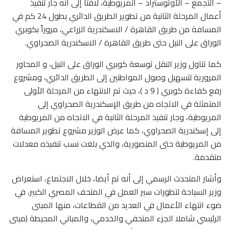
– التجمع – الأوتوستراد – المريوطية، لافتا إلى أنه جار تنفيذ
أعمال المرحلة الثانية من تطوير الطريق الدائري بطول 24 كم في
المسافة من طريق القاهرة / الاسكندرية الزراعي، مروراً بكوبري
الوراق على النيل حتى طريق القاهرة / الاسكندرية الصحراوي.
كما تناول وزير النقل توسعة كوبري الوراق على النيل، و المحاور
المرورية لتسهيل وصول المواطنين إلى الطريق الدائري، ومشروع
رفع كفاءة كوبري ( 9 د )، حيث تم الانتهاء من المرحلة الأولى
المتمثلة في الاتجاه من طريق الإسكندرية الصحراوي إلى
المريوطية، وجار تنفيذ المرحلة الثانية في الاتجاه من المريوطية
إلى إسكندرية الصحراوي، كما عرض الوزير مشروع تطوير المسافة
من المريوطية حتى المنصورية، والذي بلغت نسب تنفيذه معدلات
متقدمة.
وأشار المتحدث الرسمي إلى أنه تم أيضا، خلال الاجتماع، استعراض
وزير السياحة لتطورات سير العمل في المتحف المصري الكبير، في
ضوء انتهاء الأعمال في العديد من القطاعات، منها المبنى
الرئيسي شاملا الجزء المتحفي والخدمي، والمباني المحيطة (مبنى