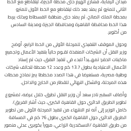
ميدان الرماية، فشارع الهرم حتى محطة الجيزة، ليتقاطع مع الخط
الثاني للمترو ثم يمتد بعد ذلك ليتقاطع مع الخط الأول للمترو
بمحطة الملك الصالح، ثم يمتد حتى منطقة الفسطاط وبذلك يربط
هذا الخط محافظة القاهرة ومحافظة الجيزة ومدينة السادس
من أكتوبر.
وحول الموقف التنفيذي للمرحلة الأولى من الخط الرابع، أوضح
وزير النقل أن الشركات المنفذة تقـوم حالياً بتنفيذ الأعمال وتجميع
ماكينات الحفر؛ تمهــيداً للبدء في تنفيذ النفق، حيث تم إسناد
الأعمال الاعتيادية بطول 13.7 كم وعدد 12 محطة لتحالف شركات
وطنية مصرية، مستعرضا في هذا الصدد مخططا يبرز نماذج محطات
هذه المرحلة، والشكل النهائي للقطار من الخارج والداخل.
وأضاف السفير نادر سعد أن وزير النقل تطرق، خلال عرضه، لمشروع
تطوير الطريق الدائري حول القاهرة الكبرى، حيث أشار الفريق/
كامل الوزير إلى أنه تم الانتهاء من تنفيذ المرحلة الأولى من تطوير
الطريق الدائرى حول القاهرة الكبرى بطول 76 كم في المسافة
من طريق القاهرة /الاسكندرية الزراعي، مروراً بكوبرى عدلي منصور