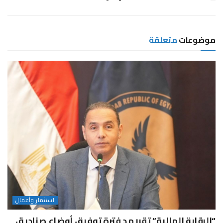
موضوعات
متعلقة
استثمار وأعمال
“الرقابة المالية” تقرر مد فترة توفيق أوضاع صناديق