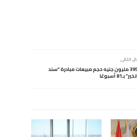
ل التالى
395 مليون جنيه حجم مبيعات مبادرة “سند
خير” بـ81 أسبوعًا