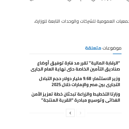
جمعيات العمومية للشركات والوحدات التابعة للوزارة،
موضوعات
متعلقة
“الرقابة المالية” تقرر مد فترة توفيق أوضاع
صناديق التأمين الخاصة حتى نهاية العام الجاري
وزير الاستثمار: 9.68 مليار دولار حجم التبادل
التجاري بين مصر والإمارات خلال 2025
وزارتا التخطيط والزراعة تبحثان خطة تعزيز الأمن
الغذائي وتوسيع مبادرة “القرية المنتجة”