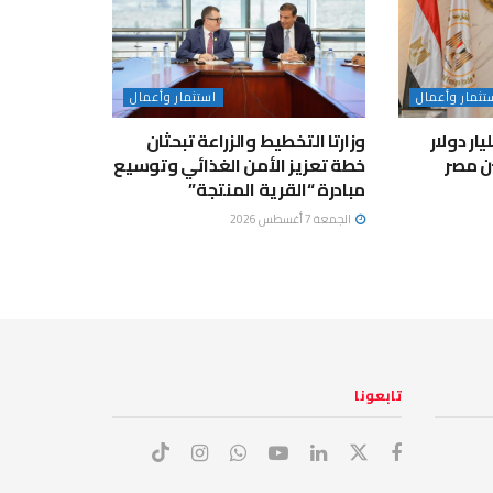
تثمار وأعمال
استثمار وأعمال
لاستثمار: 9.68 مليار دولار
وزارتا التخطيط والزراعة تبحثان
ين مصر
خطة تعزيز الأمن الغذائي وتوسيع
مبادرة “القرية المنتجة”
الجمعة 7 أغسطس 2026
تابعونا