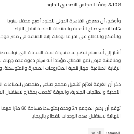
10.8%، وفقًا للمجلس التصديري للجلود.
وأوضح، أن معرض القاهرة الدولى للجلود أصبح محفلا سنويا
هاما لتجمع صناع الأحذية والمنتجات الجلدية لتبادل الآراء
والأفكار والاطلاع على آخر ما توصلت إليه الصناعة فى مصر موجهً
أشار إلى أنه سيتم تنظيم عدة ندوات لبحث التحديات التى تواجه ص
ومناقشة فرص نمو القطاع، مؤكداً أنه سيتم دعوة عدة جهات للمش
الرقابة الصناعية، جهاز تنمية المشروعات الصغيرة والمتوسطة، و
ذكر أن الغرفة تعتزم تشغيل مجمع صناعي متخصص للصناعات الج
الأحذية والمنتجات الجلدية، والغرفة تقدمت بمقترح لاستغلال ا
توقع أن يضم المجمع
النهائية لاستغلال هذه الوحدات للقطاع بالإيجار.
الوسوم:
الجلود