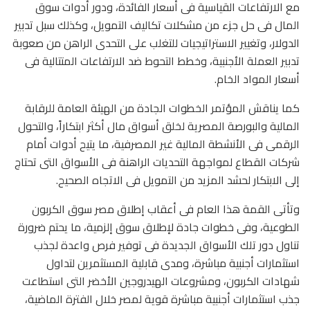
مع الارتفاعات القياسية فى أسعار الفائدة، ودور أدوات سوق
المال فى حل جزء من مشكلات تكاليف التمويل، وكذلك سبل تدبير
الدولار، وتغيير الاستراتيجيات للتغلب على التحدى الراهن من صعوبة
تدبير العملة الأجنبية، وخطط التحوط ضد الارتفاعات المتتالية فى
أسعار المواد الخام.
كما يناقش المؤتمر الخطوات الجادة من الهيئة العامة للرقابة
المالية والبورصة المصرية لخلق أسواق مال أكثر ابتكاراً، والتحول
الرقمى فى الأنشطة المالية غير المصرفية، ما يتيح أدوات أمام
شركات القطاع لمواجهة التحديات الراهنة فى الأسواق التى تحتاج
إلى الابتكار لحشد المزيد من التمويل فى الاتجاه الصحيح.
وتأتى القمة هذا العام فى أعقاب إطلاق مصر سوق الكربون
الطوعية، وفى خطوات جادة لإطلاق سوق إلزمية، ما يحتم ضرورة
تناول دور تلك الأسواق الجديدة فى توفير فرص واعدة لجذب
استثمارات أجنبية مباشرة، ومدى قابلية المستثمرين لتداول
شهادات الكربون، ومشروعات الهيدروجين الأخضر التى استطاعت
جذب استثمارات أجنبية مباشرة قوية لمصر خلال الفترة الماضية،