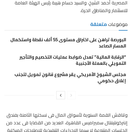
المصرية أحمد الشيخ، والسيد حسام هيبة رئيس الهيئة العامة
للاستثمار والمناطق الحرة.
موضوعات
متعلقة
البورصة تراهن على اختراق مستوى 55 ألف نقطة واستكمال
المسار الصاعد
“الرقابة المالية” تعدل ضوابط عمليات التخصيم والتأجير
التمويلي بالعملة الأجنبية
مجلس الشيوخ الأمريكي يقر مشروع قانون تمويل لتجنب
إغلاق حكومي
وتناقش القمة السنوية لأسواق المال فى نسختها الثامنة بفندق
إنتركونتيننتال سميراميس القاهرة، العديد من القضايا فى عدد من
الجلسات المتنوعة لا سيما الإجراءات التنفيذية للإصلاحات الهيكلية