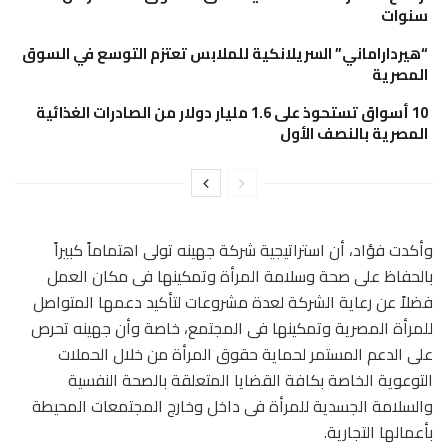
سنوات
“هيرداراماني” السريلانكية للملابس تعتزم التوسع في السوق
المصرية
10 أسواق تستحوذ على 1.6 مليار دولار من الصادرات الغذائية
المصرية بالنصف الأول
وأكدت فؤاد، أن استراتيجية شركة جهينه تولى اهتماماً كبيراً
بالحفاظ على صحة وسلامة المرأة وتمكينها فى مكان العمل
فضلاً عن رعاية الشركة لعدة مشروعات لتأكيد دعمها المتواصل
للمرأة المصرية وتمكينها فى المجتمع، خاصة وأن جهينه تحرص
على الدعم المستمر لحماية حقوق المرأة من خلال الحملات
التوعوية الخاصة بكافة القضايا المتعلقة بالصحة النفسية
والسلامة الجسدية للمرأة فى داخل وخارج المجتمعات المحيطة
بأعمالها التجارية.