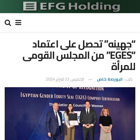
“جهينه” تحصل على اعتماد
“EGES” من المجلس القومى
للمرأة
كتب :
البورصة خاص
الخميس 22 فبراير 2024