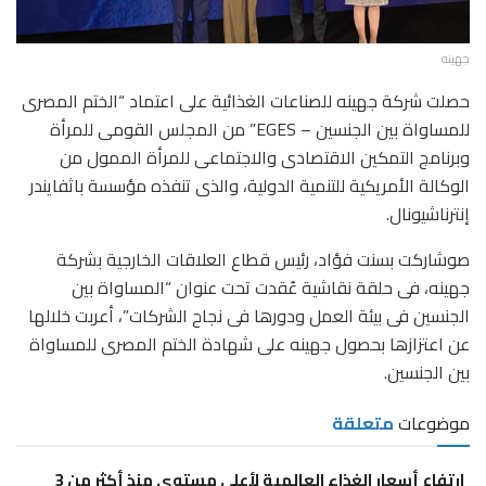
جهينه
حصلت شركة جهينه للصناعات الغذائية على اعتماد “الختم المصرى
للمساواة بين الجنسين – EGES” من المجلس القومى للمرأة
وبرنامج التمكين الاقتصادى والاجتماعى للمرأة الممول من
الوكالة الأمريكية للتنمية الدولية، والذى تنفذه مؤسسة باثفايندر
إنترناشيونال.
صوشاركت بسنت فؤاد، رئيس قطاع العلاقات الخارجية بشركة
جهينه، فى حلقة نقاشية عُقدت تحت عنوان “المساواة بين
الجنسين فى بيئة العمل ودورها فى نجاح الشركات”، أعربت خلالها
عن اعتزازها بحصول جهينه على شهادة الختم المصرى للمساواة
بين الجنسين.
موضوعات
متعلقة
ارتفاع أسعار الغذاء العالمية لأعلى مستوى منذ أكثر من 3