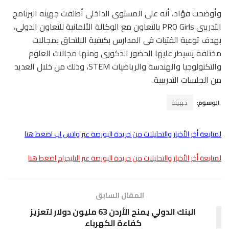
وأوضحت فؤاد، أنه على المستوى الداخلى أطلقت جهينه البرنامج
التدريبى PRO Girls بالتعاون مع الوكالة الألمانية للتعاون الدولى،
بهدف توعية الفتيات فى المدارس بكيفية الالتحاق بمجالات
مختلفة يسيطر عليها الحضور الذكورى ومنها مجالات العلوم
والتكنولوجيا والهندسة والرياضيات STEM، وذلك من خلال العديد
من الجلسات التدريبية.
الوسوم:
جهينة
لمتابعة أخر الأخبار والتحليلات من جريدة البورصة عبر واتس اب اضغط هنا
لمتابعة أخر الأخبار والتحليلات من جريدة البورصة عبر التليجرام اضغط هنا
المقال السابق
البنك الدولي يمنح الأردن 63 مليون دولار لتعزيز
كفاءة الكهرباء