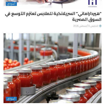
أسواق
“هيرداراماني” السريلانكية للملابس تعتزم التوسع في
السوق المصرية
الخميس 6 أغسطس 2026
أسواق