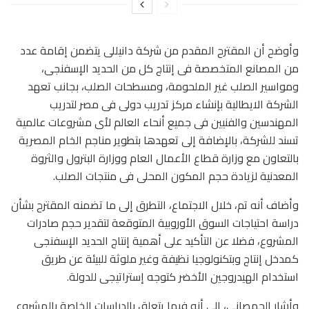
وأوضح أن المقترح المقدم من شركة دانيللى يتضمن إقامة عدد
من المصانع المتخصصة فى إنتاج كل من الحديد الإسفنجى،
ومواسير الصلب غير الملحومة، ومسطحات الصلب، بجانب تعهد
الشركة الايطالية بإنشاء مركز تدريب دولى فى مصر لتدريب
المهندسين والفنيين فى جميع أنحاء العالم لأى مشروعات عالمية
تسند للشركة، بالإضافة إلى تعهدها بتطوير مناجم الخام المصرية
بالتعاون مع وزارة قطاع الأعمال العام ووزارة البترول والثروة
المعدنية لزيادة حجم المكون المحلى فى منتجات الصلب.
وأضاف أنه تم، خلال الاجتماع، التطرق إلى ما تضمنه المقترح بشأن
دراسة احتياجات السوق الأوروبية المتوقعة لتقدير حجم صادرات
المشروع، فضلا عن التأكيد على أهمية إنتاج الحديد الإسفنجى
كمدخل إنتاج وبتكنولوجيا نظيفة وغير ملوثة للبيئة عن طريق
استخدام الهيدروجين الأخضر كتوجه إستراتيجى للدولة.
وأشار الحمصانى، إلى أنه فيما يتعلق بالدراسات الخاصة بالمشروع