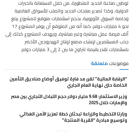
توطين صناعة الحديد المتطورة، من خلال الاستعانة بالخبرات
الدولية، وكذا تصدير منتجات الحديد والصلب للأسواق العالمية
وخاصة السوق الأوروبية، بحجم استثمارات متوقع للمشروع يبلغ
نحو 4 مليارات دولار، كما أنه من المتوقع أن يوفر المشروع 17
ألف فرصة عمل مباشرة وغير مباشرة، ويهدف المشروع كذلك إلى
جذب المستثمرين لإنشاء مصنع لإنتاج الهيدروجين الأخضر
باستثمارات تقدر بقيمة تتراوح ما بين 2 إلى 3 مليارات دولار.
موضوعات
متعلقة
“الرقابة المالية” تقرر مد فترة توفيق أوضاع صناديق التأمين
الخاصة حتى نهاية العام الجاري
وزير الاستثمار: 9.68 مليار دولار حجم التبادل التجاري بين مصر
والإمارات خلال 2025
وزارتا التخطيط والزراعة تبحثان خطة تعزيز الأمن الغذائي
وتوسيع مبادرة “القرية المنتجة”