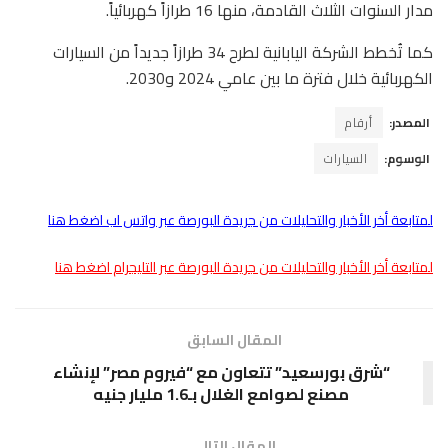
مدار السنوات الثلاث القادمة، منها 16 طرازاً كهربائياً.
كما تُخطط الشركة اليابانية لطرح 34 طرازاً جديداً من السيارات
الكهربائية خلال فترة ما بين عامي 2024 و2030.
المصدر:
أرقام
الوسوم:
السيارات
لمتابعة أخر الأخبار والتحليلات من جريدة البورصة عبر واتس اب اضغط هنا
لمتابعة أخر الأخبار والتحليلات من جريدة البورصة عبر التليجرام اضغط هنا
المقال السابق
“شرق بورسعيد” تتعاون مع “فيروم مصر” لإنشاء
مصنع لصوامع الغلال بـ1.6 مليار جنيه
المقال التالى