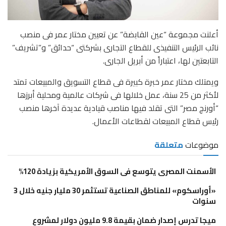
أعلنت مجموعة “عين القابضة” عن تعيين مختار عمر فى منصب
نائب الرئيس التنفيذى للقطاع التجارى بشركتى “حدائق” و”تشريف”
التابعتين لها، اعتباراً من أبريل الجارى.
ويمتلك مختار عمر خبرة كبيرة فى قطاع التسويق والمبيعات تمتد
لأكثر من 25 سنة، عمل خلالها فى شركات عالمية ومحلية أبرزها
“أورنچ مصر” التى تقلد فيها مناصب قيادية عديدة آخرها منصب
رئيس قطاع المبيعات لقطاعات الأعمال.
موضوعات
متعلقة
الأسمنت المصرى يتوسع فى السوق الأمريكية بزيادة 120%
«أوراسكوم» للمناطق الصناعية تستثمر 30 مليار جنيه خلال 3
سنوات
ميجا تدرس إصدار ضمان بقيمة 9.8 مليون دولار لمشروع