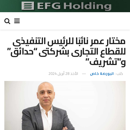
مختار عمر نائبًا للرئيس التنفيذى
للقطاع التجارى بشركتى “حدائق”
و”تشريف”
كتب :
البورصة خاص
الأحد 28 أبريل 2024