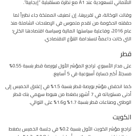
الائتماني للسعودية عند ‭A1‬‬ مع نظرة مستقبلية “إيجابية”.
وقالت الوكالة، في تقريرها، إن تصنيف المملكة جاء نظيراً لما
حققته الحكومة من تقدم ملموس في الإصلاحات الشاملة منذ
عام 2016، وفاعلية سياستها المالية وسياسة اقتصادها الكليّ؛
التي كانت داعمةً لاستدامة التنوّع الاقتصادي.
قطر
على مدار الأسبوع، تراجع المؤشر الأول لبورصة قطر بنسبة 0.55%
مسجلاً أكبر خسارة أسبوعية في 5 أسابيع.
كما انخفض مؤشر بورصة قطر بنسبة 1.5% في إغلاق الخميس إلى
أدنى مستوياته في 7 أشهر بضغط من هبوط سهمي بنك قطر
الوطني وصناعات قطر بنسبة 1.7% و1.6% على التوالي.
الكويت
تراجع مؤشر الكويت الأول بنسبة 0.2% في جلسة الخميس بضغط