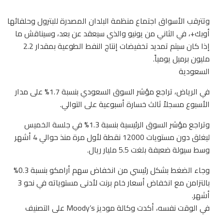
وتترقب الأسواق اجتماع منظمة البلدان المصدرة للبترول وحلفائها
أوبك+، في الثاني من يونيو والذي سيعقد عن بعد، وسيناقش ما
إذا كان سيتم تمديد تخفيضات إنتاج النفط الطوعية بمقدار 2.2
مليون برميل يومياً.
السعودية
في الرياض، تراجع مؤشر السوق السعودي بنسبة 1.7% على مدار
الأسبوع مسجلاً ثالث خسارة أسبوعية على التوالي.
وتراجع مؤشر السوق الرئيسية بنسبة 1.3% في جلسة الخميس
ليغلق دون مستويات 12000 نقطة لأول مرة منذ حوالي 4 أشهر
وسط سيولة ضعيفة بلغت 5.5 مليار ريال.
وجاء الضغط بشكل رئيسي من انخفاض سهم أرامكو بنسبة 0.3%
بالتزامن مع انخفاض أسعار خام برنت لأدنى مستوياته في نحو 3
أشهر.
في الوقت نفسه، أكدت وكالة موديز Moody’s على التصنيف