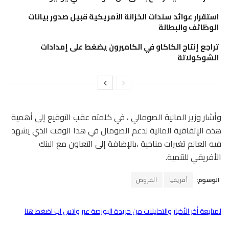
استقرار عوائد سندات الخزانة الأمريكية قبيل صدور بيانات
الوظائف والبطالة
تراجع إنتاج الكاكاو في الكاميرون يضغط على إمدادات
الشوكولاتة
وأشار وزير المالية الصومالي ، في كلمته عقب التوقيع إلى أهمية
هذه الإتفاقية المالية لدعم الصومال في هدا الوقت الذي يشهد
فيه العالم تغيرات مناخية ،بالإضافة إلى التعاون مع البنك
الأفريقي للتنمية.
الوسوم:
أفريقيا
القروض
لمتابعة أخر الأخبار والتحليلات من جريدة البورصة عبر واتس اب اضغط هنا