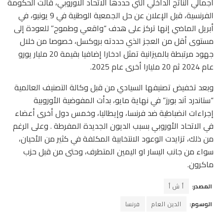
اجمالي الناتج الداخلي التي حددها الاتحاد الاوروبي، قالت الحكومة
الفرنسية، قبل الإعلان عن حل الجمعية الوطنية في 9 يونيو، في
أبريل الماضي إنها تركز على هدف “واقعي وطموح” للعودة إلى
مستوى أقل من العجز الذي حددته بروكسل، خصوصا من خلال
جهود مرتبطة بالميزانية تمثل ادخارا إضافيا بقيمة 20 مليار يورو
عام 2024 ثم 20 مليارا أخرى عام 2025.
وبعد تخفيض تصنيفها السيادي من قبل وكالة التصنيف العالمية
“ستاندرد آند بورز” في نهاية مايو، بدأت المفوضية الأوروبية
إجراءات انضباطية ضد فرنسا، وإيطاليا، وخمس دول أخرى أعضاء
في الاتحاد الأوروبي بسبب الديون الجديدة المفرطة . وعلى الرغم
من ذلك، تزايدت الوعود الانتخابية المكلفة في كثير من الأحيان،
سواء من جانب اليسار او اليمين المتطرف، وحتى من قبل حزب
ماكرون.
المصدر:
أ ش أ
الوسوم:
الدين العام
فرنسا