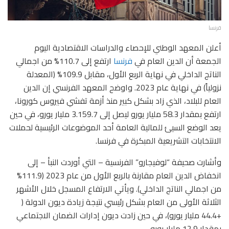
فرنسا
أعلن المعهد الوطني للإحصاء والدراسات الاقتصادية اليوم
الجمعة أن الدين العام في
فرنسا
ارتفع إلى 110.7% من اجمالي
الناتج الداخلي في نهاية الربع الأول، مقابل 109.9% (المعدلة
نزولياً) في نهاية عام 2023. واوضح المعهد الفرنسي إن الدين
العام للبلاد، الذي زاد بشكل كبير منذ أزمة تفشي فيروس كورونا،
ارتفع بمقدار 58.3 مليار يورو ليصل إلى 3.159.7 مليار يورو، في حين
يعد الوضع السيئ للمالية العامة أحد الموضوعات الرئيسية لحملات
الانتخابات التشريعية المبكرة في فرنسا.
وأشارت صحيفة “لوفيجارو” الفرنسية – التي أوردت النبأ – إلى
انخفاض الدين العام مقارنة بالربع الأول من عام 2023 (111.9%
من اجمالي الناتج الداخلي). ويأتي الارتفاع المسجل خلال الأشهر
الثلاثة الأولى من العام بشكل رئيسي نتيجة زيادة ديون الدولة (
+44.4 مليار يورو)، في حين زادت ديون إدارات الضمان الاجتماعي
بمقدار 12.9 مليار يورو.