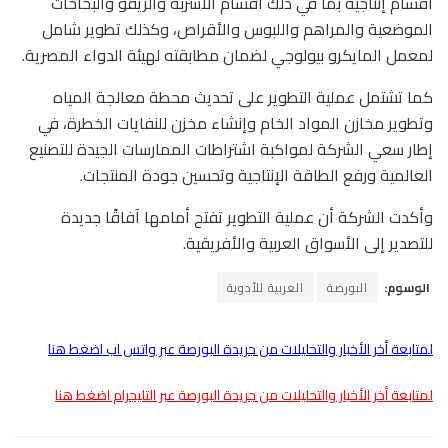
أقسام إنتاجية بما في ذلك أقسام الأشربة والريفو والبخاخات
الموضعية والمراهم واللبوس والأقراص، وكذلك تطوير شامل
لمعمل المايكرو بيولوجي لضمان مطابقته لهيئة الدواء المصرية.
كما تشتمل عملية التطوير على تحديث محطة معالجة المياه
وتطوير مخازن المواد الخام وإنشاء مخزن للنفايات الخطرة، في
إطار سعي الشركة لمواكبة اشتراطات الممارسات الجيدة للتصنيع
العالمية ورفع الطاقة الإنتاجية وتحسين جودة المنتجات.
وأكدت الشركة أن عملية التطوير تفتح أمامها آفاقًا جديدة
للتصدير إلى الأسواق العربية والأفريقية.
الوسوم:
البورصة
العربية للأدوية
لمتابعة أخر الأخبار والتحليلات من جريدة البورصة عبر واتس اب اضغط هنا
لمتابعة أخر الأخبار والتحليلات من جريدة البورصة عبر التليجرام اضغط هنا