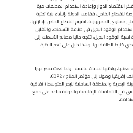
ارة المخلفات الصادر عام 2020 يقوم على فكر الاقتصاد الدوار وإعادة استخدام المخلفات مرة
فرصة للقطاع الخاص، فقامت الدولة بإنشاء بنية تحتية
ا و63 محطة وسيطة و16 مصنع تدوير على مستوى الجمهورية، ليقوم القطاع الخاص بإدارتها،
استخدام الوقود البديل في صناعة الأسمنت، والتقليل
سبة الوقود البديل، لتتجه حاليا مصانع الأسمنت إلى
غذي خليط الطاقة بها، وهذا دليل على تغير النظرة
 بعينها، ولكنها تحديات عالمية ، ولذا لعبت مصر دورا
رئيسيا في المشهد الإقليمي والدولي في ملف البيئة بداية من ملف إفريقيا وصولا إلى مؤتمر المناخ COP27،
تفاقية حماية البيئة البحرية والمنطقة الساحلية للبحر المتوسط (اتفاقية
 قوي ورئيسي في الاتفاقيات الإقليمية والدولية ساعد على دفع
تدامة.