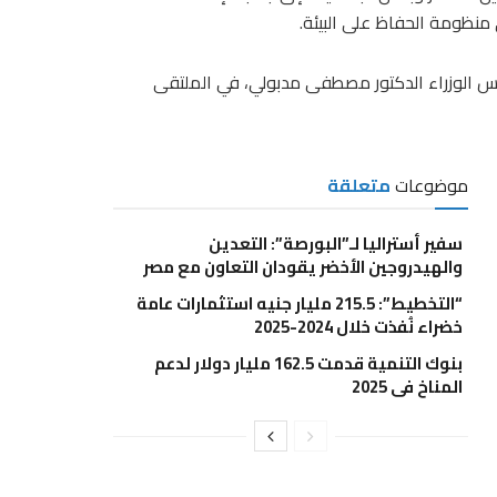
منظومة الحفاظ على البيئة.
مجلس الوزراء الدكتور مصطفى مدبولي، في الملتقى
موضوعات
متعلقة
سفير أستراليا لـ”البورصة”: التعدين
والهيدروجين الأخضر يقودان التعاون مع مصر
“التخطيط”: 215.5 مليار جنيه استثمارات عامة
خضراء نُفذت خلال 2024-2025
بنوك التنمية قدمت 162.5 مليار دولار لدعم
المناخ في 2025