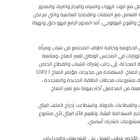
ل مع تلوث الهواء والمياه والبحار والتربة، والمحور
 التعامل مع الملفات والقضايا العالمية والتي لم نكن
 والتنوع البيولوجي، أما المحور الرابع فهو خلق وتهيئة
ين الحكومة وكافة اطياف المجتمع من شباب ومرأة
ارات في المجلس الوطني لتغير المناخ، ومتابعة
ية المحدثة، إلى جانب إشراك الشباب والقطاع الخاص
في تنفيذ الاستراتيجية الوطنية لتغير المناخ وخطوات مواجهة تغير المناخ، الاستفادة من مخرجات مؤتمر المناخ COP27
ك مشروعات محطات الطاقة الجديدة والمتجددة ،
نة من المحاصيل أكثر مرونة مع تغير المناخ.
 والقطاعات بالدولة، واستطاعت إدراج الملف البيئي
استدامة البيئية، وتقييم الأثر البيئي لأي مشروع
 المشروعات كشريك أساسي.
لأخضر يتطلب العمل على التشريعات والإجراءات،