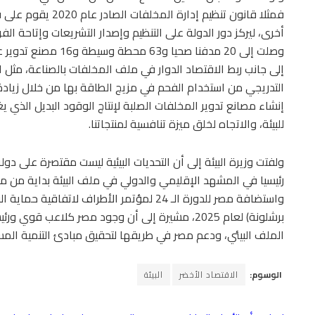
فمثلا قانون تنظيم إد
أخرى، ليركز دور الدولة على التنظيم وإصدار التشريعات وإتاحة ال
وصلت إلى 20 مدفنا صحي
إلى جانب ربط الاقتصاد الدوار في ملف المخلفات بالصناعة، مثل 
التدريجي من استخدام الفحم في مزيج الطاقة بها من خلال زيادة ن
إنشاء مصانع تدوير المخلفات الصلبة لإنتاج الوقود البديل الذي ي
للبيئة، والاتجاه لخلق ميزة تنافسية لمنتجاتنا.
ولفتت وزيرة البيئة إلى أن التحديات البيئية ليست مقتصرة على دولة
واستضافة مصر للدورة الـ 24 لمؤتمر الأطراف لا
برشلونة) لعام 2025، مشيرة إلى أن وجود مصر كلاعب
الملف البيئي، ودعم مصر في طريقها لتحقيق مبادئ التنمية المس
الوسوم:
الاقتصاد الأخضر
البيئة