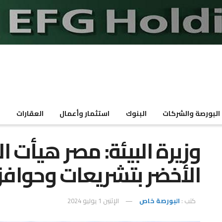
البورصة والشركات
البنوك
استثمار وأعمال
العقارات
م
وزيرة البيئة: مصر هيأت ا
الأخضر بتشريعات وحوافز 
كتب :
البورصة خاص
الإثنين 1 يوليو 2024