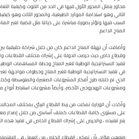
محاور يتمثل المحور الأول فيها في الحد من التلوث وكيفية التعام
الثاني وهو استدامة الموارد الطبيعية، والمحور الثالث وهو كيفية
السبب فيها وتؤثر بصورة مباشرة على حياتنا مثل قضية تغير المناخ
المناخ الداعم.
وأضافت أن تهيئة المناخ الداعم كان من خلال شراكة حقيقية ب
وقطاع خاص حيث حرصت الدولة على إشراك مختلف القطاعات والوز
تنفيذ الاستراتيجية الوطنية لتغير المناخ وخطة المساهمات الوطن
الذي تم خلاله طرح أفكار المشروعات الصغيرة والمتوسطة وكذل
ومشروعات الهيدروجين الأخضر، وأيضاً مشروعات استنباط أنواع معي
وأكدت أن الوزارة تمكنت من ربط القطاع البيئي بمختلف المجالات
على مستوى كافة القطاعات كملف أساسي من خلال إصدار معايير ال
يتم تنفيذه ، والحرص على إشراك القطاع الخاص في تنفيذ هذه
ونوهت فؤاد، بأن تمكين القطاع الخاص من العمل في الاقتصاد ا