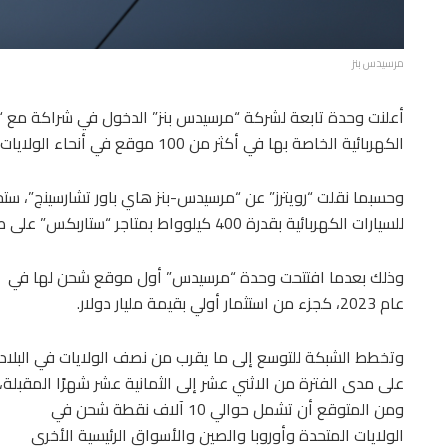
مرسيدس بنز
أعلنت وحدة تابعة لشركة “مرسيدس بنز” الدخول في شراكة مع “س
الكهربائية الخاصة بها في أكثر من 100 موقع في أنحاء الولايات المتحدة.
وحسبما نقلت “رويترز” عن “مرسيدس-بنز هاي باور تشارسينج”، ست
للسيارات الكهربائية بقدرة 400 كيلوواط بمتاجر “ستاربكس” على طول أحد الطرق السريعة بالولايات المتحدة.
وذلك بعدما افتتحت وحدة “مرسيدس” أول موقع شحن لها في
عام 2023، كجزء من استثمار أولي بقيمة مليار دولار.
وتخطط الشبكة للتوسع إلى ما يقرب من نصف الولايات في البلاد
على مدى الفترة من الاثني عشر إلى الثمانية عشر شهرًا المقبلة،
ومن المتوقع أن تشمل حوالي 10 آلاف نقطة شحن في
الولايات المتحدة وأوروبا والصين والأسواق الرئيسية الأخرى