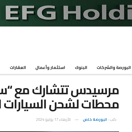
البورصة والشركات
البنوك
استثمار وأعمال
العقارات
م
مرسيدس تتشارك مع “ست
محطات لشحن السيارات ال
كتب :
البورصة خاص
الأربعاء 17 يوليو 2024