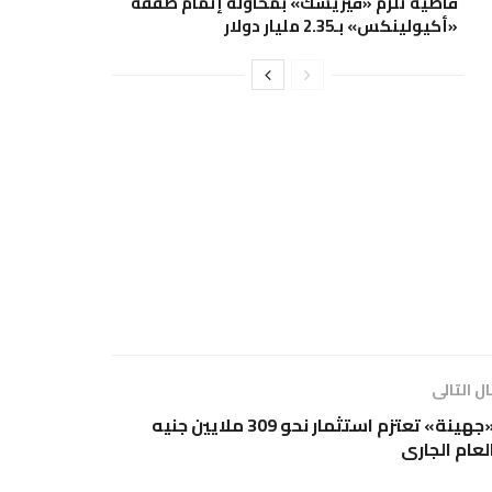
قاضية تلزم «فيريسك» بمحاولة إتمام صفقة
«أكيولينكس» بـ2.35 مليار دولار
ل التالى
«جهينة» تعتزم استثمار نحو 309 ملايين جنيه
لعام الجارى