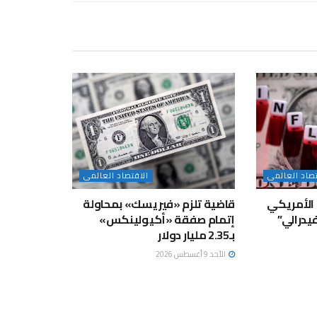
تصاد العالمى
الاقتصاد العالمى
الأمريكي
قاضية تلزم «فيريسك» بمحاولة
يدرالي”
إتمام صفقة «أكيولينكس»
بـ2.35 مليار دولار
الأحد 9 أغسطس 2026