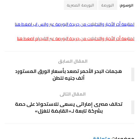
الوسوم:
البورصة
البورصة المصرية
لمتابعة أخر الأخبار والتحليلات من جريدة البورصة عبر واتس اب اضغط هنا
لمتابعة أخر الأخبار والتحليلات من جريدة البورصة عبر التليجرام اضغط هنا
المقال السابق
هجمات البحر الأحمر تصعد بأسعار الورق المستورد
ألف جنيه للطن
المقال التالى
تحالف مصرى إماراتى يسعى للاستحواذ على حصة
بشركة تابعة لـ«القابضة للغزل»
موضوعات
متعلقة