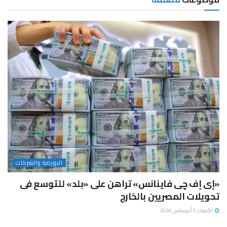
البورصة والشركات
«إى إف چى فاينانس» تراهن على «بلد» للتوسع فى
تحويلات المصريين بالخارج
الأربعاء 5 أغسطس 2026