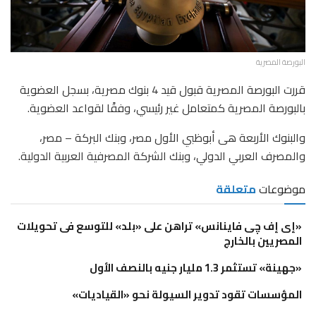
البورصة المصرية
قررت البورصة المصرية قبول قيد 4 بنوك مصرية، بسجل العضوية
بالبورصة المصرية كمتعامل غير رئيسي، وفقًا لقواعد العضوية.
والبنوك الأربعة هى أبوظبي الأول مصر، وبنك البركة – مصر،
والمصرف العربي الدولي، وبنك الشركة المصرفية العربية الدولية.
موضوعات
متعلقة
«إى إف چى فاينانس» تراهن على «بلد» للتوسع فى تحويلات
المصريين بالخارج
«جهينة» تستثمر 1.3 مليار جنيه بالنصف الأول
المؤسسات تقود تدوير السيولة نحو «القياديات»