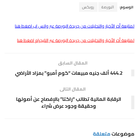
الوسوم:
البورصة
روبكس
لمتابعة أخر الأخبار والتحليلات من جريدة البورصة عبر واتس اب اضغط هنا
لمتابعة أخر الأخبار والتحليلات من جريدة البورصة عبر التليجرام اضغط هنا
المقال السابق
444.2 ألف جنيه مبيعات “كوم أمبو” بمزاد الأراضي
المقال التالى
الرقابة المالية تطالب “راكتا” بالإفصاح عن أصولها
وحقيقة وجود عرض شراء
موضوعات
متعلقة