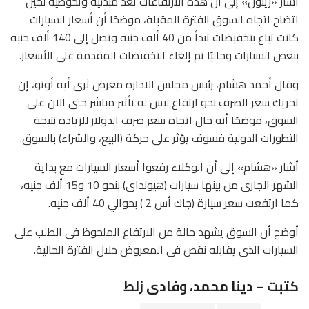
أشار «زيتون» إلى أن هذه الارتفاعات تعد مبدئية وتحوطية لحين
اتضاح اتجاه السوق الفترة المقبلة، موضحًا أن أسعار السيارات
كانت تباع بتخفيضات تبدأ من 40 ألف جنيه وتصل إلى 140 ألف جنيه
ببعض السيارات وحاليًا تم إلغاء التخفيضات المقدمة على الأسعار.
وقال أحمد هشام، رئيس مجلس الادارة معرض ثرى أيه أوتو، إن
تحريك سعر الصرف نحو ارتفاع ليس له تأثير مباشر حتى الآن على
السوق، موضحًا أنه حال اتجاه سعر صرف الدولار للزيادة نتيجة
التطورات الدولية فسوف يؤثر على حركة (البيع، والشراء) بالسوق.
أشار «هشام» إلى أن الوكلاء رفعوا أسعار السيارات مع بداية
الشهر الجارى من بينها سيارات (هيونداى) بنحو 10 و15 ألف جنيه،
كما ارتفعت سعر سيارة (جاك أس 2 ) بحوالي 40 ألف جنيه.
أوضح أن السوق يشهد حالة من الارتفاع الملحوظ فى الطلب على
السيارات الذى يقابله نقص فى المعروض خلال الفترة الحالية.
كتبت – دينا محمد، وفادى زلط