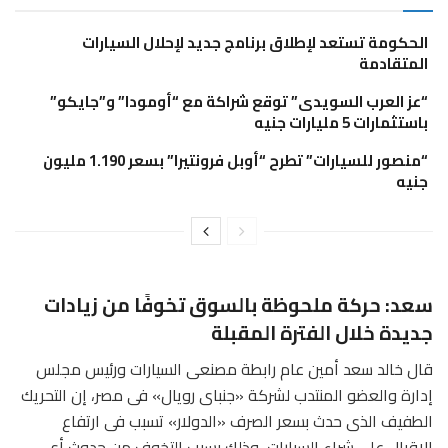
الحكومة تستعد لإطلاق برنامج جديد لإحلال السيارات
المتقادمة
“عز العرب السويدى” توقع شراكة مع “أومودا” و”جايكو”
باستثمارات 5 مليارات جنيه
“منصور للسيارات” تطرح “أوبل فرونتيرا” بسعر 1.190 مليون
جنيه
سعد: حركة ملحوظة بالسوق تخوفًا من زيادات
جديدة خلال الفترة المقبلة
قال خالد سعد أمين عام رابطة مصنعى السيارات ورئيس مجلس
إدارة والعضو المنتدب لشركة «جنباى رويال» فى مصر، إن التحريك
الطفيف الذى حدث بسعر الصرف «الدولار» تسبب فى ارتفاع
الإقبال على شراء السيارات، وذلك بسبب التخوف من حدوث أى