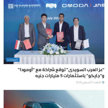
السيارات
“عز العرب السويدى” توقع شراكة مع “أومودا”
و”جايكو” باستثمارات 5 مليارات جنيه
الأربعاء 5 أغسطس 2026