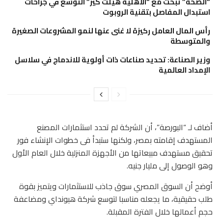
“الصحة” تبحث مع “الأهلية هيلث كير” التوسع في جراحات
استبدال المفاصل بتقنية الروبوت
رأس المال العامل ركيزة لا غنى عنها لنمو المشروعات الصغيرة
والمتوسطة
وزير الصناعة: تحديد صناعات ذات أولوية للاندماج في سلاسل
الإمداد العالمية
أضاف لـ “البورصة”، أن الشركة لم تحدد استثمارات المصنع
المستهدف إقامته بمصر، ولكنها ستبدأ فى خطوات الإنشاء فور
تحقيق مستهدف مبيعاتها من الأجهزة المنزلية خلال العام الأول
وهو الوصول إلى مليار جنيه.
أوضح أن السوق المصري سوق جاذب للاستثمارات ويتميز بقوة
طلب حقيقية، ما يجعله مناسبا لتوسع شركة هيونداي ومضاعفة
حجم أعمالها خلال الفترة المقبلة.