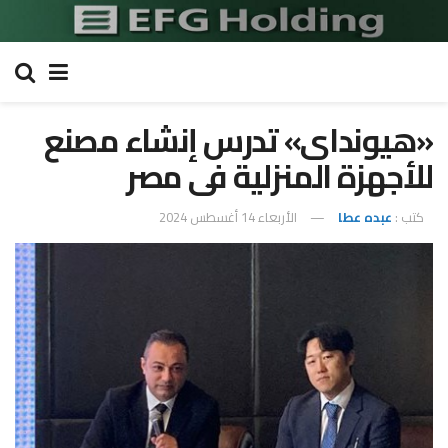
«هيونداى» تدرس إنشاء مصنع
للأجهزة المنزلية فى مصر
كتب :
عبده عطا
الأربعاء 14 أغسطس 2024