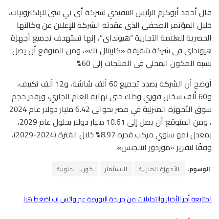
قال أحمد أبوكرم الرئيس التنفيذي لشركة أي تي سي للإلكترونيات،
خلال المؤتمر الصحفي الذي عقدته الشركة للإعلان عن وكالتها
الحصرية للعلامة التجارية “هيونداى”، إنها تستهدف تجميع أجهزة
هيونداى فى شركة شقيقة «كابيتال تك»، ومن المتوقع أن يصل
نسبة المكون المحلى فى المنتجات إلى 60%.
أوضح أن الشركة بصدد تجميع 60 ألف شاشة، و12 ألف تكييف،
و60 ألف سخان فوري وذلك حتى نهاية العام الجاري، ويقدر حجم
سوق الأجهزة المنزلية في مصر بحوالى 6.42 مليار دولار عام 2024
، ومن المتوقع أن يصل إلى 10.61 مليار دولار بحلول عام 2029،
بمعدل نمو سنوي مركب قدره 8.97% خلال الفترة (2024-2029)،
وفقًا لتقرير «موردور انتلجنس».
الوسوم:
الأجهزة المنزلية
الاستثمار
كوريا الجنوبية
لمتابعة أخر الأخبار والتحليلات من جريدة البورصة عبر واتس اب اضغط هنا