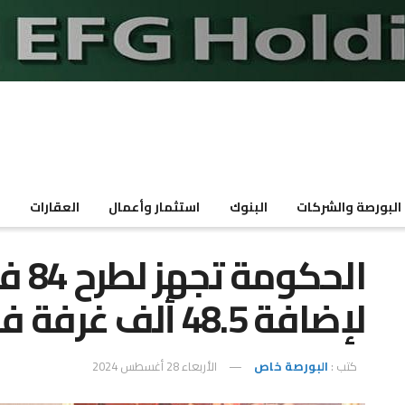
البورصة والشركات
البنوك
استثمار وأعمال
العقارات
م
الحك
لإضافة 48.5 ألف غرفة فندقية
كتب :
البورصة خاص
الأربعاء 28 أغسطس 2024