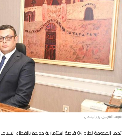
شريف الشربينى، وزير الإسكان
تجهز الحكومة لطرح 84 فرصة استثمارية جديدة بالقطاع السياحى لإضافة 48.5 ألف غرفة فندقية.