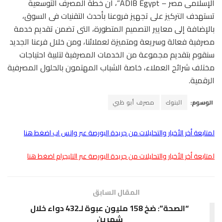
الإسلامى مصر – ADIB Egypt”، أن خطة المصرف التوسعية
تستهدف التركيز على تجهيز فروعنا بأحدث التقنيات فى السوق،
بالإضافة إلى معايير التصميم المتطورة، التى تضمن تقديم خدمة
مصرفية فعالة وسريعة ومتميزة لعملائنا، ومن خلال فرعنا الجديد
سنقوم بتقديم مجموعة من الخدمات المصرفية لتلبية احتياجات
مختلف شرائح العملاء، خاصة الشباب المهتمون بالحلول المصرفية
الرقمية.
الوسوم:
البنوك
مصرف أبو ظبي
لمتابعة أخر الأخبار والتحليلات من جريدة البورصة عبر واتس اب اضغط هنا
لمتابعة أخر الأخبار والتحليلات من جريدة البورصة عبر التليجرام اضغط هنا
المقال السابق
“الصحة”: ضخ 158 مليون عبوة لـ432 دواء خلال
شهرين