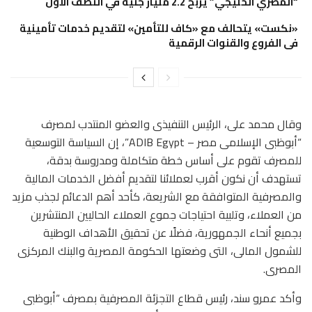
“المصري الخليجي” يربح 2.2 مليار جنيه في النصف الأول
«نكست» يتحالف مع «كاف للتأمين» لتقديم خدمات تأمينية
فى الفروع والقنوات الرقمية
وقال محمد على، الرئيس التنفيذى والعضو المنتدب لمصرف
“أبوظبى الإسلامى مصر – ADIB Egypt”، إن السياسة التوسعية
للمصرف تقوم على أساس خطة متكاملة ومدروسة بدقة،
تستهدف أن نكون أقرب لعملائنا لتقديم أفضل الخدمات المالية
والمصرفية المتوافقة مع الشريعة، كأحد أهم الدعائم لجذب مزيد
من العملاء، وتلبية احتياجات جموع العملاء الحاليين المنتشرين
بجميع أنحاء الجمهورية، فضلًا عن تحقيق الأهداف الوطنية
للشمول المالى، التى وضعتها الحكومة المصرية والبنك المركزى
المصرى.
وأكد عمرو سند، رئيس قطاع التجزئة المصرفية بمصرف “أبوظبى