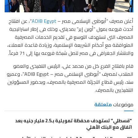
أعلن مصرف “أبوظبى الإسلامى مصر –
ADIB Egypt
“، عن افتتاح
أحدث فروعه بمول “أوبن إير” بمدينتى، وذلك فى إطار استراتيجية
المصرف التى تستهدف التوسع فى تقديم الخدمات المصرفية
المتوافقة مع أحكام الشريعة الإسلامية، وزيادة قاعدة العملاء،
والانتشار الجغرافى فى مصر لتصل شبكة فروعه بها إلى 71 فرعاً.
قام بافتتاح الفرع كل من محمد على، الرئيس التنفيذى والعضو
المنتدب لمصرف “أبوظبى الإسلامى مصر – ADIB Egypt”، وعمرو
سند، رئيس قطاع التجزئة المصرفية بالمصرف، وبحضور المسؤولين
التنفيذيين بالمصرف.
موضوعات
متعلقة
“قسطلي” تستهدف محفظة تمويلية بـ2.5 مليار جنيه بعد
اتفاق مع البنك الأهلي