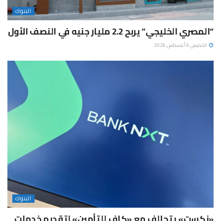
البنوك
“المصري الخليجي” يربح 2.2 مليار جنيه في النصف الأول
الخميس 6 أغسطس 2026
البنوك
«نكست» يتحالف مع «كاف للتأمين» لتقديم خدمات