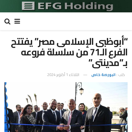
“أبوظبى الإسلامى مصر” يفتتح
الفرع الـ71 من سلسلة فروعه
بـ”مدينتى”
كتب :
البورصة خاص
الثلاثاء 1 أكتوبر 2024