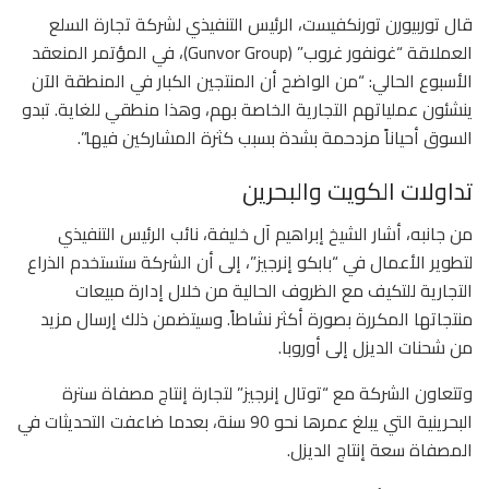
قال توربيورن تورنكفيست، الرئيس التنفيذي لشركة تجارة السلع
العملاقة “غونفور غروب” (Gunvor Group)، في المؤتمر المنعقد
الأسبوع الحالي: “من الواضح أن المنتجين الكبار في المنطقة الآن
ينشئون عملياتهم التجارية الخاصة بهم، وهذا منطقي للغاية. تبدو
السوق أحياناً مزدحمة بشدة بسبب كثرة المشاركين فيها”.
تداولات الكويت والبحرين
من جانبه، أشار الشيخ إبراهيم آل خليفة، نائب الرئيس التنفيذي
لتطوير الأعمال في “بابكو إنرجيز”، إلى أن الشركة ستستخدم الذراع
التجارية للتكيف مع الظروف الحالية من خلال إدارة مبيعات
منتجاتها المكررة بصورة أكثر نشاطاً. وسيتضمن ذلك إرسال مزيد
من شحنات الديزل إلى أوروبا.
وتتعاون الشركة مع “توتال إنرجيز” لتجارة إنتاج مصفاة سترة
البحرينية التي يبلغ عمرها نحو 90 سنة، بعدما ضاعفت التحديثات في
المصفاة سعة إنتاج الديزل.