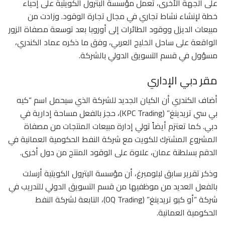
على الجهة الأخرى، تعمل مؤسسة البترول الكويتية على إحياء
خطة لإنشاء نشاط تجاري في مجال تجارة الوقود. وزادت من
مبيعات الديزل ووقود الطائرات إلى أوروبا بعد توسعة مصفاة الزور
الواقعة على ساحل الخليج العربي، وفق ما ذكره عماد الكندري،
مسؤول في قسم التسويق الدولي بالشركة.
مقر دبي الإداري
أضاف الكندري أن الكيان الجديد للشركة الذي سيحمل اسم “كيه
بي سي تريدينغ” (KPC Trading)، حجز بالفعل مساحة إدارية في
دبي. كما تعتزم أيضاً تولي إدارة مبيعات المنتجات من مصفاة
المشروع المشترك للكويت مع شركة النفط الحكومية العمانية في
الدقم بسلطنة عمان، علاوة على الوقود المنتج من دول أخرى.
وذكر تقرير سابق لبلومبرغ، أن مؤسسة البترول الكويتية أرسلت
بالفعل العديد من موظفيها من قسم التسويق الدولي للتدريب في
شركة “أو كيو تريدينغ” (OQ Trading)، التابعة لشركة النفط
الحكومية العمانية.