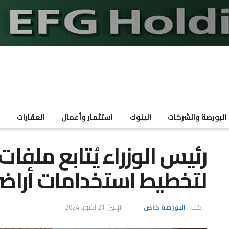
البورصة والشركات
البنوك
استثمار وأعمال
العقارات
م
رئيس الوزراء يُتابع ملفا
لتخطيط استخدامات أراضي
كتب :
البورصة خاص
الإثنين 21 أكتوبر 2024