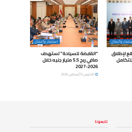
تثمار وأعمال
استثمار وأعمال
لع لإطلاق
“القابضة للسياحة” تستهدف
لتكامل
صافي ربح 5.5 مليار جنيه خلال
2026-2027
الخميس 6 أغسطس 2026
تابعونا