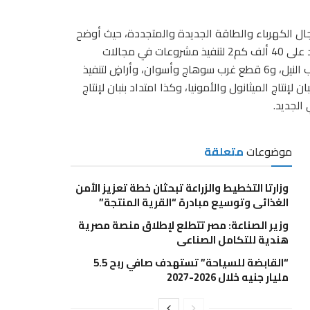
 الكهرباء والطاقة الجديدة والمتجددة، حيث أوضح
أن الفترة مُنذ عام 2022 وحتى الآن؛ شهدت تخصيص مساحة تزيد على 40 ألف كم2 لتنفيذ مشروعات في مجالات
الطاقة الجديدة والمتجددة، من بينها تخصيص 4 قطع شرق وغرب النيل، و6 قطع غرب سوهاج وأسوان، وأراضٍ لتنفيذ
اج الميثانول والأمونيا، وكذا امتداد بنبان لإنتاج
الجديد.
موضوعات
متعلقة
وزارتا التخطيط والزراعة تبحثان خطة تعزيز الأمن
الغذائي وتوسيع مبادرة “القرية المنتجة”
وزير الصناعة: مصر تتطلع لإطلاق منصة مصرية
هندية للتكامل الصناعي
“القابضة للسياحة” تستهدف صافي ربح 5.5
مليار جنيه خلال 2026-2027