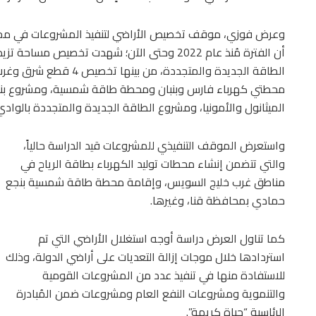
وعرض فوزي، موقف تخصيص الأراضي لتنفيذ المشروعات في مجال
محطتي كهرباء فارس وبنبان ومحطة طاقة شمسية، ومشروع بنبان لإنت
الميثانول والأمونيا، ومشروع الطاقة الجديدة والمتجددة بالوادي 
واستعرض الموقف التنفيذي للمشروعات قيد الدراسة حالياً،
والتي تتضمن إنشاء محطات توليد الكهرباء بطاقة الرياح في
مناطق غرب خليج السويس، وإقامة محطة طاقة شمسية بنجع
حمادي بمحافظة قنا، وغيرها.
كما تناول العرض دراسة أوجه استغلال الأراضي التي تم
استردادها خلال موجات إزالة التعديات على أراضي الدولة، وذلك
للاستفادة منها في تنفيذ عدد من المشروعات القومية
والتنموية ومشروعات النفع العام ومشروعات ضمن المُبادرة
الرئاسية “حياة كريمة”.