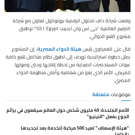
وقعت شركة داف للحلول الرقمية بروتوكول تعاون مع شركة
الترقيم العالمية “جى اس وان ايجيبت GS1 Egypt”؛ لإطلاق
مشروع التتبع الدوائي.
قال على الغمراوى رئيس
هيئة الدواء المصرية
، إن المشروع
يمثل خطوة استراتيجية تهدف إلى تطبيق نظام متكامل لتتبع كافة
عبوات المستحضرات الصيدلية من لحظة إنتاجها وحتى وصولها
للمريض، الأمر الذي يعزز من شفافية وأمان منظومة الدواء
المصري.
موضوعات
متعلقة
الأمم المتحدة: 49 مليون شخص حول العالم سيقعون في براثم
الجوع بفعل “النينيو”
“هيئة الإسعاف” تعيد 500 مركبة للخدمة بعد تجديدها
بالكامل