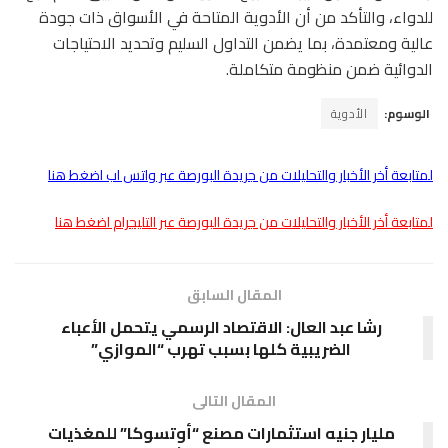
للدواء، والتأكد من أن الأدوية المتاحة في الأسواق ذات جودة
عالية ومعتمدة، بما يضمن التداول السليم وتحديد الاحتياجات
الدوائية ضمن منظومة متكاملة.
الوسوم:
الأدوية
لمتابعة أخر الأخبار والتحليلات من جريدة البورصة عبر واتس اب اضغط هنا
لمتابعة أخر الأخبار والتحليلات من جريدة البورصة عبر التليجرام اضغط هنا
المقال السابق
رشا عبد العال: الاقتصاد الرسمي يتحمل الأعباء
الضريبية كلها بسبب تهرب “الموازي”
المقال التالى
مليار جنيه استثمارات مصنع “أوتسوكا” للمغذيات