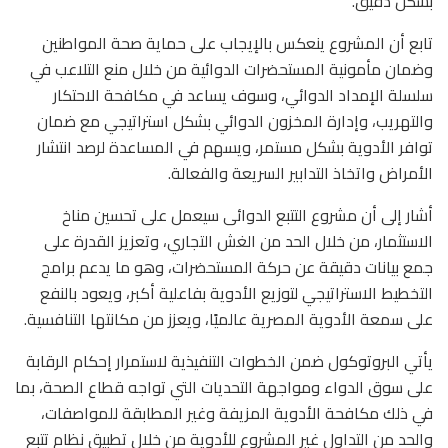
بشكل دقيق.
تابع أن المشروع ينعكس بالإيجاب على حماية صحة المواطنين
وضمان مأمونية المستحضرات الدوائية من خلال منع التلاعب في
سلسلة الإمداد الدوائي، وسوف يساعد في مكافحة الاحتكار
والتهريب، وإدارة المخزون الدوائي بشكل استراتيجي مع ضمان
توافر الأدوية بشكل مستمر، ويسهم في المساعدة لرصد انتشار
الأمراض واتخاذ التدابير السريعة والفعالة.
أشار إلى أن مشروع التتبع الدوائى سيعمل على تحسين مناخ
الاستثمار، من خلال الحد من الغش التجاري، وتعزيز القدرة على
جمع بيانات دقيقة عن حركة المستحضرات، وهو ما يدعم برامج
التخطيط الاستراتيجي لتوزيع الأدوية بفاعلية أكبر، ويعود بالنفع
على سمعة الأدوية المصرية عالميًا، ويعزز من مكانتها التنافسية.
يأتي البروتوكول ضمن الخطوات التنفيذية لاستمرار إحكام الرقابة
على سوق الدواء ومواجهة التحديات التي تواجه قطاع الصحة، بما
في ذلك مكافحة الأدوية المزيفة وغير المطابقة للمواصفات،
والحد من التداول غير المشروع للأدوية من خلال تطبيق نظام تتبع