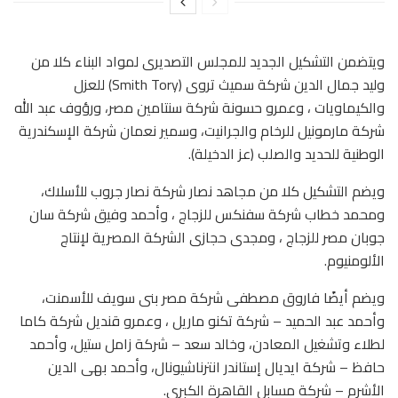
ويتضمن التشكيل الجديد للمجلس التصديرى لمواد البناء كلا من
وليد جمال الدين شركة سميث تروى (Smith Tory) للعزل
والكيماويات ، وعمرو حسونة شركة سنتامين مصر، ورؤوف عبد الله
شركة مارمونيل للرخام والجرانيت، وسمير نعمان شركة الإسكندرية
الوطنية للحديد والصلب (عز الدخيلة).
ويضم التشكيل كلا من مجاهد نصار شركة نصار جروب للأسلاك،
ومحمد خطاب شركة سفنكس للزجاج ، وأحمد وفيق شركة سان
جوبان مصر للزجاج ، ومجدى حجازى الشركة المصرية لإنتاج
الألومنيوم.
ويضم أيضًا فاروق مصطفى شركة مصر بنى سويف للأسمنت،
وأحمد عبد الحميد – شركة تكنو ماريل ، وعمرو قنديل شركة كاما
لطلاء وتشغيل المعادن، وخالد سعد – شركة زامل ستيل، وأحمد
حافظ – شركة ايديال إستاندر انترناشيونال، وأحمد بهى الدين
الأشرم – شركة مسابل القاهرة الكبرى.