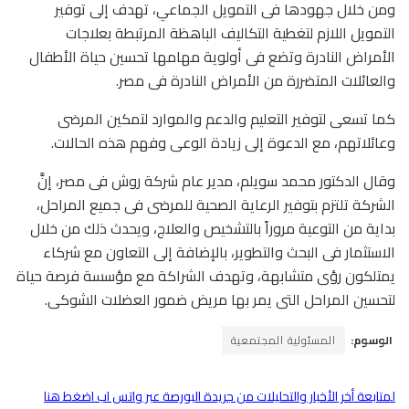
ومن خلال جهودها فى التمويل الجماعي، تهدف إلى توفير
التمويل اللازم لتغطية التكاليف الباهظة المرتبطة بعلاجات
الأمراض النادرة وتضع فى أولوية مهامها تحسين حياة الأطفال
والعائلات المتضررة من الأمراض النادرة فى مصر
.
كما تسعى لتوفير التعليم والدعم والموارد لتمكين المرضى
وعائلاتهم، مع الدعوة إلى زيادة الوعى وفهم هذه الحالات.
وقال الدكتور محمد سويلم، مدير عام شركة روش فى مصر، إنَّ
الشركة تلتزم بتوفير الرعاية الصحية للمرضى فى جميع المراحل،
بداية من التوعية مروراً بالتشخيص والعلاج، ويحدث ذلك من خلال
الاستثمار فى البحث والتطوير، بالإضافة إلى التعاون مع شركاء
يمتلكون رؤى متشابهة، وتهدف الشراكة مع مؤسسة فرصة حياة
لتحسين المراحل التى يمر بها مريض ضمور العضلات الشوكى.
الوسوم:
المسئولية المجتمعية
لمتابعة أخر الأخبار والتحليلات من جريدة البورصة عبر واتس اب اضغط هنا