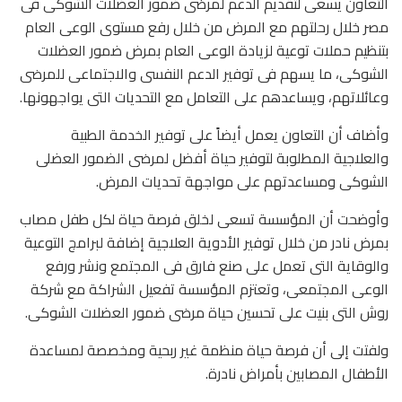
التعاون يسعى لتقديم الدعم لمرضى ضمور العضلات الشوكى فى
مصر خلال رحلتهم مع المرض من خلال رفع مستوى الوعى العام
بتنظيم حملات توعية لزيادة الوعى العام بمرض ضمور العضلات
الشوكى، ما يسهم فى توفير الدعم النفسى والاجتماعى للمرضى
وعائلاتهم، ويساعدهم على التعامل مع التحديات التى يواجهونها.
وأضاف أن التعاون يعمل أيضاً على توفير الخدمة الطبية
والعلاجية المطلوبة لتوفير حياة أفضل لمرضى الضمور العضلى
الشوكى ومساعدتهم على مواجهة تحديات المرض.
وأوضحت أن المؤسسة تسعى لخلق فرصة حياة لكل طفل مصاب
بمرض نادر من خلال توفير الأدوية العلاجية إضافة لبرامج التوعية
والوقاية التى تعمل على صنع فارق فى المجتمع ونشر ورفع
الوعى المجتمعى، وتعتزم المؤسسة تفعيل الشراكة مع شركة
روش التى بنيت على تحسين حياة مرضى ضمور العضلات الشوكى.
ولفتت إلى أن فرصة حياة منظمة غير ربحية ومخصصة لمساعدة
الأطفال المصابين بأمراض نادرة.