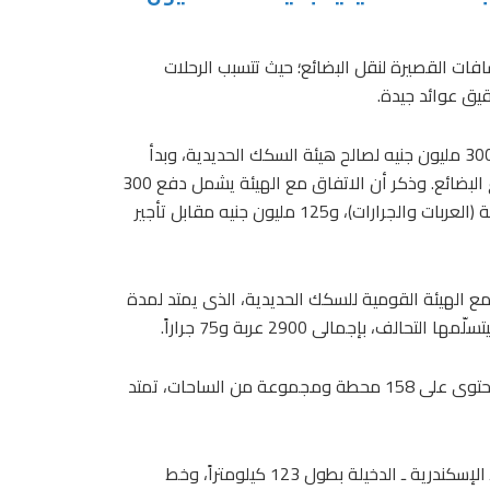
افات القصيرة لنقل البضائع؛ حيث تتسبب الرحلات
يق عوائد جيدة.
وأشار إلى أن التحالف بدأ فى تسديد حق الانتفاع السنوى بقيمة 300 مليون جنيه لصالح هيئة السكك الحديدية، وبدأ
بتوريد 150 مليون جنيه على دفعتين، مقابل الانتفاع بأصول قطاع البضائع. وذكر أن الاتفاق مع الهيئة يشمل دفع 300
مليون جنيه سنوياً، 175 مليون جنيه منها مقابل الوحدات المتحركة (العربات والجرارات)، و125 مليون جنيه مقابل تأجير
ع الهيئة القومية للسكك الحديدية، الذى يمتد لمدة
وأوضح أن التحالف يعتمد فى تقديم خدماته على شبكة خطوط تحتوى على 158 محطة ومجموعة من الساحات، تمتد
وأضاف أن شبكة التحالف تشمل مسارات رئيسية، مثل خط التبين ـ الإسكندرية ـ الدخيلة بطول 123 كيلومتراً، وخط