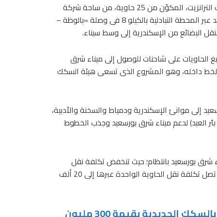
فى سياق متصل، أشاد «عبدالمنعم» بعبور أول قطار لنقل حاويات الترانزيت، المكوّن من 25 حاوية، من ساحة شركة
الإسكندرية لتداول الحاويات بميناء الدخيلة إلى ميناء شرق بورسعيد عبر المحطة التبادلية بالكيلو 8 فى وصلة «بالوظة –
لنقل البضائع من الإسكندرية إلى وسط سيناء.
فريغ الحاويات على شاحنات للوصول إلى ميناء شرق
ن استكمال مسار الخط داخله، وهو المشروع الذى تسعى هيئة السكك
يد إلى موانئ الإسكندرية ودمياط والسخنة والأدبية،
ئر العبد) لدعم ميناء شرق بورسعيد وجذب الخطوط
ء شرق بورسعيد بانتظام؛ حيث تنخفض تكلفة نقل
الحاويات عبر السكك الحديدية بنسبة 40%، مقارنةً بالشاحنات التى تصل تكلفة نقل الحاوية الواحدة عبرها إلى 20 ألف
اقرأ أيضا: بدء تحصيل حق انتفاع قطاع البضائع بالسكك الحديدية بقيمة 300 مليون