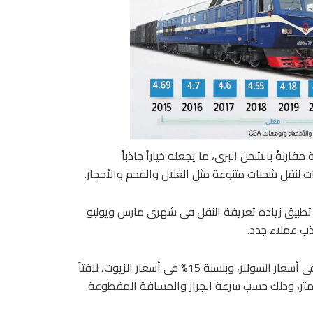
ارنةً بالشحن البرى، ما يجعله خياراً جاذباً
 لنقل شحنات متنوعة مثل الغلال والفحم والأحجار.
ل تطبيق زيادة تعريفة النقل فى شهرى مارس ويوليو
جذب عملاء جدد.
وأشار إلى أن تكاليف التشغيل ارتفعت بنسبة 17%؛ بسبب الزيادة فى أسعار السولار، وبنسبة 15% فى أسعار الزيوت، لافتاً