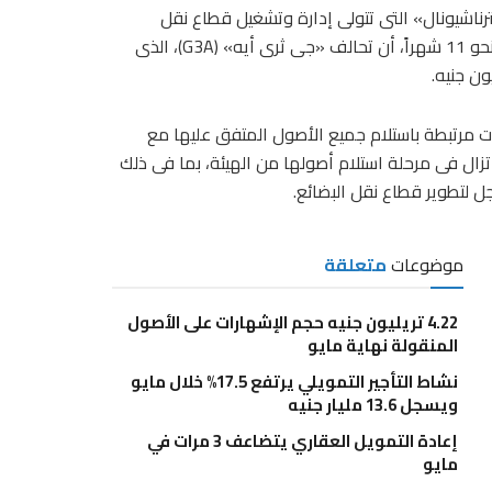
اشيونال» التى تتولى إدارة وتشغيل قطاع نقل
البضائع عبر السكك الحديدية بالشراكة مع شركة «الغرابلى» منذ نحو 11 شهراً، أن تحالف «جى ثرى أيه» (G3A)، الذى
ات مرتبطة باستلام جميع الأصول المتفق عليها مع
 تزال فى مرحلة استلام أصولها من الهيئة، بما فى ذلك
 لتطوير قطاع نقل البضائع.
موضوعات
متعلقة
4.22 تريليون جنيه حجم الإشهارات على الأصول
المنقولة نهاية مايو
نشاط التأجير التمويلي يرتفع 17.5% خلال مايو
ويسجل 13.6 مليار جنيه
إعادة التمويل العقاري يتضاعف 3 مرات في
مايو