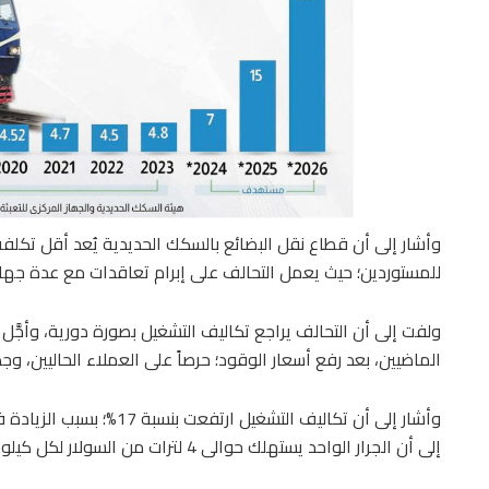
وأشار إلى أن قطاع نقل البضائع بالسكك الحديدية يُعد أقل تكلفة مق
للمستوردين؛ حيث يعمل التحالف على إبرام تعاقدات مع عدة جهات
ولفت إلى أن التحالف يراجع تكاليف التشغيل بصورة دورية، وأجَّ
الماضيين، بعد رفع أسعار الوقود؛ حرصاً على العملاء الحاليين، و
إلى أن الجرار الواحد يستهلك حوالى 4 لترات من السولار لكل كيلومتر، وذلك حسب سرعة الجرار والمسافة المقطوعة.