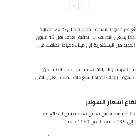
وأضاف أن التحالف يستهدف نقل أكثر من 7 ملايين طن من البضائع عبر خطوط السكك الحديدية خلال 2025، مقارنةً
بمتوسط 4 ملايين طن كانت هيئة السكك الحديدية تنقلها سنوياً، كما يسعى التحالف إلى تحقيق هدف نقل 15 مليون
ر السكة الحديد من الإسكندرية إلى ميناء دمياط انطلقت فى
من العربات والجرارات تعتمد على حجم الطلب من
للسوق، بهدف تحديد السلع ذات الطلب العالى للنقل
ت اللوجستية يدرس تعديل تعريفة نقل البضائع عبر