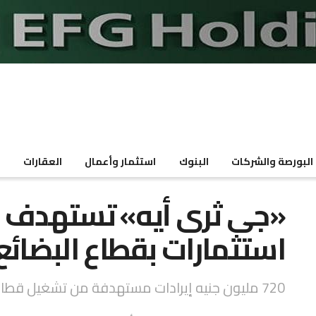
البورصة والشركات
البنوك
استثمار وأعمال
العقارات
م
استثمارات بقطاع البضائع
720 مليون جنيه إيرادات مستهدفة من تشغيل قطاع البضائع