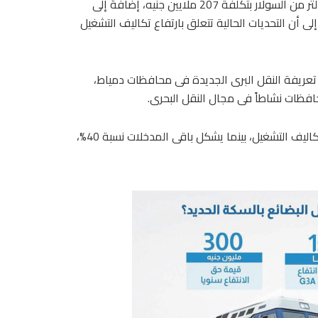
وأشار إلى أن قطاع نقل البضائع يستهلك سنوياً حوالى 18 مليون لتر من السولار بتكلفة 207 ملايين جنيه، إضافةً إلى
مليون جنيه سنوياً، مشيراً إلى أن التحديات الحالية تتعلق بارتفاع تكاليف التشغيل
عريفة النقل البرى الجديدة فى محافظات دمياط،
حافظات نشاطاً فى مجال النقل البحرى.
وأوضح أن تعريفة النقل تتأثر بسعر الوقود الذى يمثل 60% من تكاليف التشغيل، بينما يشكل باقى المدخلات نسبة 40%،