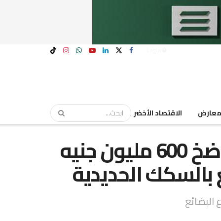
Login
عارض
الاقتصاد الأخضر
«جى ثرى أيه» تستهدف ضخ 600 مليون جنيه
 بالسكك الحديدية