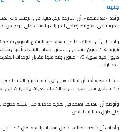
جنيه
وأكد «عبدالمنعم»، أن الشركة تركز، حالياً، على الرحلات ذات المس
الطويلة فى استهلاك إضافى للجرارات والوقت، على الرغم من تحق
المسارات.
«عبدالمنعم» أكد أن تحالف «جى ثرى أيه» ملتزم بالعقد المبرم م
15 عاماً، ويشمل تنفيذ الصيانة الكاملة للعربات والجرارات التى سيتسلّمها التحالف، بإجمالى 2900 عربة و75 جراراً.
على طول مسارات الشحن.