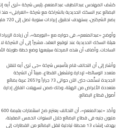
كشف المهندس عبداللطيف عبدالمنعم، رئيس شركة «ثرى أيه إنترن
يضم الشركتين، يستهدف تحقيق إيرادات سنوية تصل إلى 720 مليون جنيه.
وأوضح «عبدالمنعم»، فى حواره مع «البورصة»، أن زيادة الإيراد
هيئة السكك الحديدية عند توقيع العقد، مشيراً إلى أن الشركة لا
الساحات. وأضاف أن هذه المرحلة سيتبعها وضع خطة طويلة الأجل
وأشار إلى أن التحالف قام بتأسيس شركة «جى ثرى أيه للنقل
متعدد الوسائط» لإدارة وتشغيل القطاع، مبيناً أن الشركة
الجديدة تسلَّمت حتى الآن حوالى 73 جراراً و2657 عربة بضائع
متعددة الأغراض من الهيئة، وذلك ضمن تسهيلات اتفاق إدارة
أصول قطاع البضائع.
وأكد «عبدالمنعم»، أن التحالف يعتزم ضخ استثمارات بقيمة 600
مليون جنيه فى قطاع البضائع خلال السنوات الخمس المقبلة،
بهدف إنشاء 13 محطة تبادلية لنقل البضائع من القطارات إلى