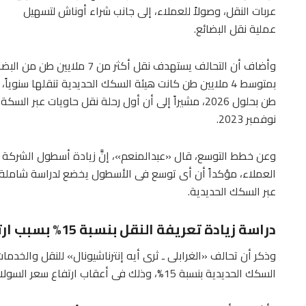
عربات النقل، وصولاً للعملاء، إلى جانب شراء أوناش لتسهيل
عملية نقل البضائع.
طن بحلول 2026، مشيراً إلى أن أول رحلة نقل حاويات عب
نوفمبر 2023.
وعن خطط التوسع، قال «عبدالمنعم»، إنَّ زيادة أسطول الشركة 
العملاء، مؤكداً أن أى توسع فى الأسطول يخضع لدراسة شاملة 
عبر السكك الحديدية.
دراسة زيادة تعريفة النقل بنسبة 15% بسبب ارتفاع أسعار السولار
وذكر أن تحالف «الغرابلى ـ ثرى أيه إنترناشيونال» للنقل والخدما
السكك الحديدية بنسبة 15%، وذلك فى أعقاب ارتفاع سعر السولار إلى 13.5 جنيه، بدلاً من 11.50 جنيه.