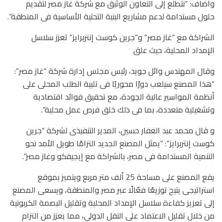
وأضاف: “نتطلع إلى التعاون الوثيق مع شركة غاز مصر لتقديم
حلول مستدامة لدعم مشاريع البنية التحتية الأساسية فى المنطقة”.
الشراكة مع “غاز مصر” و”جرين كوست إنتربرايز” تعزز سلاسل
الإمداد المحلية، حيث علق
وقال المهندس وائل جويد، رئيس مجلس إدارة شركة “غاز مصر”:
“هذا المصنع سيلعب دورًا محوريًا فى تلبية الطلب المحلى على
أنظمة المواسير عالية الجودة، مع تحقيق فوائد اقتصادية
وتشغيلية متعددة، بما فى ذلك خلق فرص عمل محلية”.
و قال محمد عبد الغفار حسين، المدير التنفيذى لشركة “جرين
كوست إنتربرايز”: “يمثل المصنع الجديد التزامًا طويل الأمد نحو
التنمية المستدامة فى مصر، بالشراكة مع إيجيفكو وغاز مصر”.
يقع المصنع على مساحة 25 ألف متر مربع ويتميز بموقع
استراتيجى يتيح توزيعًا فعّالًا عبر مصر والمنطقة، ويسعى المصنع
إلى تعزيز كفاءة سلاسل الإمداد المحلية وتقليل البصمة الكربونية
من خلال تقليل الاعتماد على النقل الدولي، مما يعزز من التزام