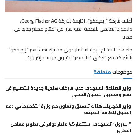
أعلنت شركة “إيجيفكو”، التابعة لشركة Georg Fischer AG،
والمورد العالمى لأنظمة المواسير، عن افتتاح مصنع جديد فى
مصر.
جاء هذا الافتتاح نتيجة استثمار دولى مشترك تحت اسم “إيجيفكو”،
بالشراكة مع شركتى “غاز مصر” و”جرين كوست إنتربرايز”.
موضوعات
متعلقة
وزير الصناعة: نستهدف جذب شركات هندية جديدة للتصنيع في
مصر وتعميق المكون المحلي
وزير الكهرباء: هناك تنسيق وتعاون مع وزارة التخطيط في دعم
التحول للطاقة النظيفة
“البترول” تستهدف استثمار 4.5 مليار دولار في تطوير معامل
التكرير