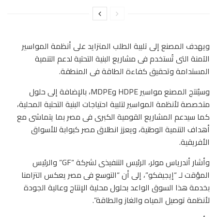
ويهدف المصنع إلى تلبية الطلب المتزايد على أنظمة المواسير
الآمنة التى تُستخدم فى مشاريع البنية التحتية لدعم التنمية
المستدامة وتحقيق كفاءة الطاقة فى المنطقة.
وسيُنتج المصنع مواسير HDPE وMDPE، بالإضافة إلى حلول
متخصصة لأنظمة المواسير لتلبية احتياجات البنية التحتية المحلية،
كما سيدعم المشاريع القومية الكبرى فى مصر بما يتماشى مع
أهداف التنمية الوطنية، ويعزز انطلاق مصر كبوابة للأسواق
الأفريقية.
وأشار أندرياس مولر، الرئيس التنفيذى لشركة “GF” والرئيس
المؤقت لـ “إيجيفكو”، إلى أن “التوسع فى مصر يعكس التزامنا
بخدمة هذا السوق الواعد بحلول محلية الإنتاج وعالية الجودة
لأنظمة توصيل المياه والغاز والطاقة”.