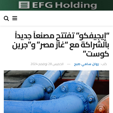
“إيجيفكو” تفتتح مصنعاً جديداً
بالشراكة مع “غاز مصر” و”جرين
كوست”
كتب :
روان سامي صبح
الخميس 28 نوفمبر 2024