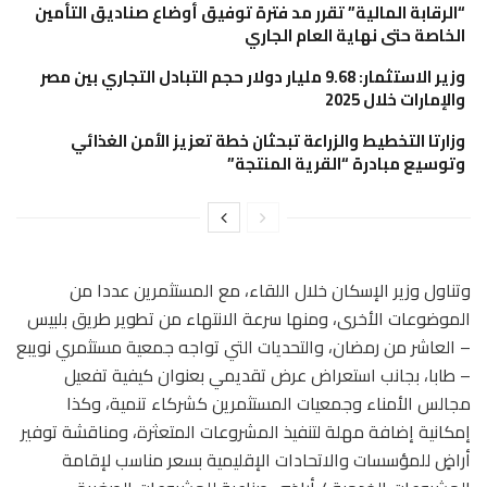
“الرقابة المالية” تقرر مد فترة توفيق أوضاع صناديق التأمين
الخاصة حتى نهاية العام الجاري
وزير الاستثمار: 9.68 مليار دولار حجم التبادل التجاري بين مصر
والإمارات خلال 2025
وزارتا التخطيط والزراعة تبحثان خطة تعزيز الأمن الغذائي
وتوسيع مبادرة “القرية المنتجة”
وتناول وزير الإسكان خلال اللقاء، مع المستثمرين عددا من
الموضوعات الأخرى، ومنها سرعة الانتهاء من تطوير طريق بلبيس
– العاشر من رمضان، والتحديات التي تواجه جمعية مستثمري نويبع
– طابا، بجانب استعراض عرض تقديمي بعنوان كيفية تفعيل
مجالس الأمناء وجمعيات المستثمرين كشركاء تنمية، وكذا
إمكانية إضافة مهلة لتنفيذ المشروعات المتعثرة، ومناقشة توفير
أراضٍ للمؤسسات والاتحادات الإقليمية بسعر مناسب لإقامة