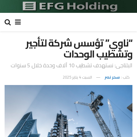
“ناوي” تؤسس شركة لتأجير
وتشطيب الوحدات
البلتاجى: نستهدف تشطيب 10 آلاف وحدة خلال 5 سنوات
كتب :
سحر نصر
السبت 4 يناير 2025