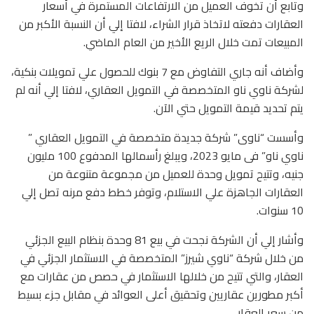
وتابع أن تخوف العميل من الارتفاعات المستمرة في أسعار
العقارات دفعته لاتخاذ قرار الشراء، لافتا إلي أن النسبة الأكبر من
المبيعات تمت خلال الريع الأخير من العام الماضي.
وأضاف أنه جاري التفاوض مع 7 بنوك للحصول علي تمويلات بنكية،
لشركة ناوي ناو المتخصصة في التمويل العقاري، لافتا إلي أنه لم
يتم تحديد قيمة التمويل حتي الآن.
وأسست “ناوى” شركة جديدة متخصصة في التمويل العقاري ”
ناوي ناو” فى مايو 2023، ويبلغ رأسمالها المدفوع 100 مليون
جنيه، وتتيح تمويل وحدة للعميل من مجموعة متنوعة من
العقارات الجاهزة علي الاستلام، وتوفر خطط دفع مرنه تصل إلي
10 سنوات.
وأشار إلي أن الشركة نجحت في بيع 81 وحدة بنظام البيع الجزئي
من خلال شركة “ناوي شيرز” المتخصصة في الاستثمار الجزئي في
العقار، والتي تتيح من خلالها الاستثمار في حصص من عقارات مع
أكبر مطورين عقاريين وتحقيق أعلى العوائد في مقابل جزء بسيط
من سعر العقار.