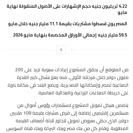
4.22 تريليون جنيه حجم الإشهارات على الأصول المنقولة نهاية
مايو
المصريون قسطوا مشتريات بقيمة 11.1 مليار جنيه خلال مايو
59.5 مليار جنيه إجمالي الأوراق المخصمة بنهاية مايو 2026
من المتوقع أن يحقق المشروع إيرادات سنوية تزيد على 200
مليون دولار خلال مرحلته الأولى، مما يعزز بشكل كبير القدرة
الصناعية لمصر وإمكاناتها التصديرية، ويضع البلاد في مكانة بارزة
على خريطة الصناعات الزراعية والغذائية العالمية.
يتضمن هيكل تمويل المشروع لاستثمارات رؤوس أموال من
مستثمرين إقليميين إضافة إلى قرض مشترك بقيمة 108 ملايين
دولار، الذي حظي بعروض تمويل تتجاوز ثلاثة أضعاف القيمة
المطلوبة. وقام كل من بنك مصر وبنك البركة وبنك قناة السويس