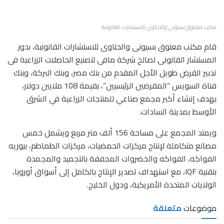
مكتب معتوق بسيونى والحناوى للاستشارات القانونية
قام مكتب معتوق بسيونى والحناوى للاستشارات القانونية، بدور
المستشار القانونى لصالح شركة مافى لتصنيع الحاصلات الزراعية فى
تدبير القرض طويل الأجل المقدم من بنك مصر، وبنك البركة، وبنك
قناة السويس “المقرضين الرئيسيين”، بقيمة 108 ملايين دولار،
بهدف إنشاء أكبر مجمع صناعي للمنتجات الزراعية في الشرق
الأوسط بمدينة السادات.
ويمتد المجمع على مساحة 156 ألف متر مربع ويشمل خمس
مصانع متكاملة لإنتاج مركزات الحمضيات، مركزات الطماطم، بيوريه
الفواكه، الفواكه والخضروات المجففة بالتجميد والمجمدة
بتقنية IQF، مع استهداف تصدير الإنتاج بالكامل إلى أسواق أوروبا،
الولايات المتحدة الأمريكية، ودول الخليج.
موضوعات
متعلقة