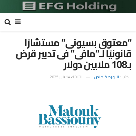
“معتوق بسيونى” مستشارًا
قانونيًا لـ”مافى” فى تدبير قرض
بـ108 ملايين دولار
كتب :
البورصة خاص
الثلاثاء 14 يناير 2025