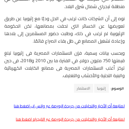
منطقة تيجراي شمال شرق البلاد.
نوه إلى أن الشركات كانت ترغب في الحل وديًا مع إثيوبيا عن طريق
تعويضها عن الخسائر التي لحقت بمصانعها، لكن الحكومة
الإثيوبية لم ترغب في ذلك، وطلبت حضور المستثمرين إلى بلادها
وإعادة تشغيل المصانع في ظل بقاء الصراع قائمًا.
وبحسب بيانات رسمية، فإن الاستثمارات المصرية فى إثيوبيا تبلغ
قيمتها 750 مليون دولار، في الفترة ما بين 2010 و2018، فى حين
تركز أغلب الاستثمارات المصرية فى مصانع الكابلات الكهربائية
والبنية التحتية والأخشاب والتغليف.
الوسوم:
إثيوبيا
الاستثمار
لمتابعة أخر الأخبار والتحليلات من جريدة البورصة عبر واتس اب اضغط هنا
لمتابعة أخر الأخبار والتحليلات من جريدة البورصة عبر التليجرام اضغط هنا