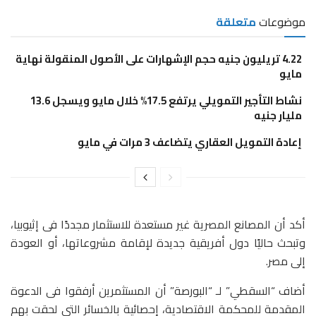
موضوعات
متعلقة
4.22 تريليون جنيه حجم الإشهارات على الأصول المنقولة نهاية
مايو
نشاط التأجير التمويلي يرتفع 17.5% خلال مايو ويسجل 13.6
مليار جنيه
إعادة التمويل العقاري يتضاعف 3 مرات في مايو
أكد أن المصانع المصرية غير مستعدة للاستثمار مجددًا فى إثيوبيا،
وتبحث حاليًا دول أفريقية جديدة لإقامة مشروعاتها، أو العودة
إلى مصر.
أضاف “السقطي” لـ “البورصة” أن المستثمرين أرفقوا فى الدعوة
المقدمة للمحكمة الاقتصادية، إحصائية بالخسائر التى لحقت بهم