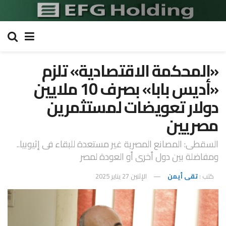
«المحكمة الاقتصادية» تلزم
«أديس بابا» بصرف 10 ملايين
دولار تعويضات لمستثمرين
مصريين
السقطى: المصانع المصرية غير مستعدة للبقاء فى إثيوبيا..
ومفاضلة بين دول أخرى أو العودة لمصر
كتب :
تقى أيمن
الإثنين 27 يناير 2025