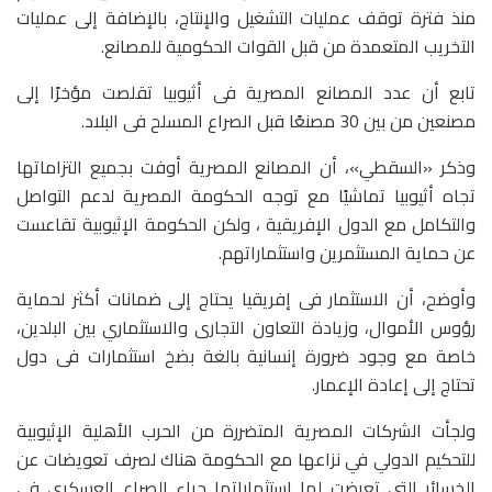
منذ فترة توقف عمليات التشغيل والإنتاج، بالإضافة إلى عمليات
التخريب المتعمدة من قبل القوات الحكومية للمصانع.
تابع أن عدد المصانع المصرية فى أثيوبيا تقلصت مؤخرًا إلى
مصنعين من بين 30 مصنعًا قبل الصراع المسلح فى البلاد.
وذكر «السقطي»، أن المصانع المصرية أوفت بجميع التزاماتها
تجاه أثيوبيا تماشيًا مع توجه الحكومة المصرية لدعم التواصل
والتكامل مع الدول الإفريقية ، ولكن الحكومة الإثيوبية تقاعست
عن حماية المستثمرين واستثماراتهم.
وأوضح، أن الاستثمار فى إفريقيا يحتاج إلى ضمانات أكثر لحماية
رؤوس الأموال، وزيادة التعاون التجارى والاستثماري بين البلدين،
خاصة مع وجود ضرورة إنسانية بالغة بضخ استثمارات فى دول
تحتاج إلى إعادة الإعمار.
ولجأت الشركات المصرية المتضررة من الحرب الأهلية الإثيوبية
للتحكيم الدولي في نزاعها مع الحكومة هناك لصرف تعويضات عن
الخسائر التي تعرضت لها استثماراتها جراء الصراع العسكري في